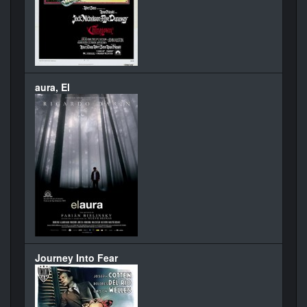
aura, El
Journey Into Fear