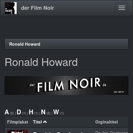
der Film Noir
Navig
aktivi
Direkt
Ronald Howard
zum
Inhalt
Ronald Howard
A
D
H
N
W
(2)
|
(1)
|
(1)
|
(2)
|
(1)
Filmplakat
Titel
Orginaltitel