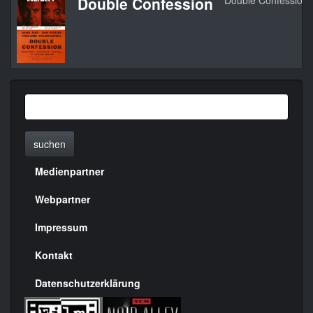
Double Confession
Double Confession
suchen
Medienpartner
Menülinks
rechte
Webpartner
Seite
Impressum
Kontakt
Datenschutzerklärung