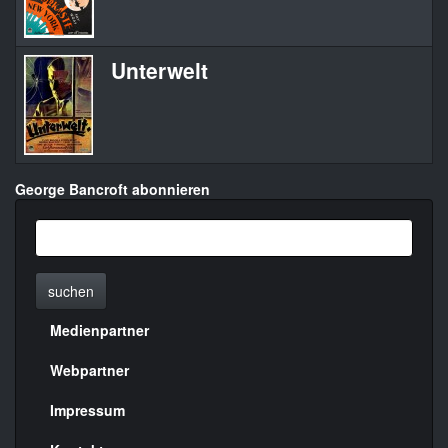
Unterwelt
George Bancroft abonnieren
suchen
Medienpartner
Menülinks
rechte
Webpartner
Seite
Impressum