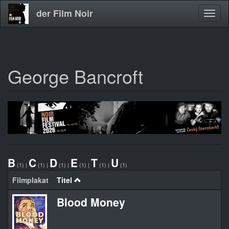
der Film Noir
Navig
aktivi
George Bancroft
Direkt
zum
Inhalt
B
C
D
E
T
U
(1)
|
(1)
|
(1)
|
(1)
|
(1)
|
(1)
Filmplakat
Titel
Blood Money