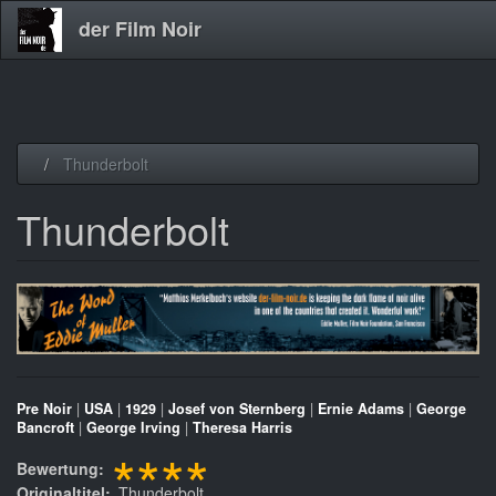
der Film Noir
Direkt
Thunderbolt
zum
Inhalt
Thunderbolt
Pre Noir
|
USA
|
1929
|
Josef von Sternberg
|
Ernie Adams
|
George
Bancroft
|
George Irving
|
Theresa Harris
****
Bewertung
Originaltitel
Thunderbolt