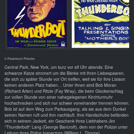
© Paramount Pictures
Central Park, New York, um kurz vor elf Uhr abends: Eine
schwarze Katze stromert um die Bänke mit ihren Liebespaaren,
die sich zu später Stunde vor Ort treffen, weil sie für ihre Liaison
keinen anderen Platz haben… Unter ihnen sind Bob Moran
(Richard Arlen) und Ritzie (Fay Wray), die beim Glockenschlag
zur vollen Stunde von einer nahegelegenen Kirchturmuhr
hochschrecken und sich nur schwer voneinander trennen können.
Bob ist auf dem Weg zum Parkausgang, als sie aus dem Dunkel
seinen Namen ruft und ihm nachläuft. Ihre Handschuhe befänden
sich in seinem Jackett, ein Geschenk ihres Liebhabers Jim
“Thunderbolt“ Lang (George Bancroft), dem von der Polizei unter
Leitung ihres Police Inspectors (William L. Thorne)