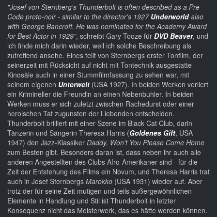
"Josef von Sternberg's Thunderbolt is often described as a Pre-
Code proto-noir - similar to the director's 1927
Underworld
also
with George Bancroft. He was nominated for the Academy Award
for Best Actor in 1929”
, schreibt Gary Tooze für
DVD Beaver
, und
ich finde mich darin wieder, weil ich solche Beschreibung als
zutreffend ansehe. Eines teilt von Sternbergs erster Tonfilm, der
seinerzeit mit Rücksicht auf nicht mit Tontechnik ausgestatte
Kinosäle auch in einer Stummfilmfassung zu sehen war, mit
seinem eigenen
Unterwelt
(USA 1927). In beiden Werken verliert
ein Krimineller die Freundin an einen Nebenbuhler. In beiden
Werken muss er sich zuletzt zwischen Rachedurst oder einer
heroischen Tat zugunsten der Liebenden entscheiden.
Thunderbolt brilliert mit einer Szene im Black Cat Club, darin
Tänzerin und Sängerin Theresa Harris (
Goldenes Gift
, USA
1947) den Jazz-Klassiker
Daddy, Won’t You Please Come Home
zum Besten gibt. Besonders daran ist, dass neben ihr auch alle
anderen Angestellten des Clubs Afro-Amerikaner sind - für die
Zeit der Entstehung des Films ein Novum, und Theresa Harris trat
auch in Josef Sternbergs
Marokko
(USA 1931) wieder auf. Aber
trotz der für seine Zeit mutigen und teils außergewöhnlichen
Elemente in Handlung und Stil ist Thunderbolt in letzter
Konsequenz nicht das Meisterwerk, das es hätte werden können.