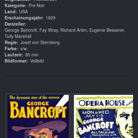
Kategorie
Pre Noir
Land
USA
Erscheinungsjahr
1929
Darsteller
George Bancroft, Fay Wray, Richard Arlen, Eugenie Besserer,
Tully Marshall
Regie
Josef von Sternberg
Farbe
s/w
Laufzeit
85 min
Bildformat
Vollbild