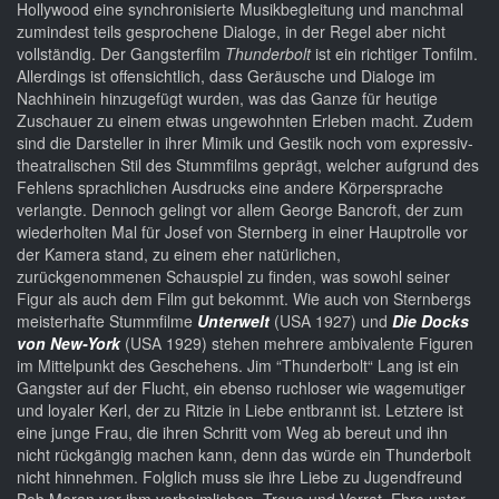
Hollywood eine synchronisierte Musikbegleitung und manchmal
zumindest teils gesprochene Dialoge, in der Regel aber nicht
vollständig. Der Gangsterfilm
Thunderbolt
ist ein richtiger Tonfilm.
Allerdings ist offensichtlich, dass Geräusche und Dialoge im
Nachhinein hinzugefügt wurden, was das Ganze für heutige
Zuschauer zu einem etwas ungewohnten Erleben macht. Zudem
sind die Darsteller in ihrer Mimik und Gestik noch vom expressiv-
theatralischen Stil des Stummfilms geprägt, welcher aufgrund des
Fehlens sprachlichen Ausdrucks eine andere Körpersprache
verlangte. Dennoch gelingt vor allem George Bancroft, der zum
wiederholten Mal für Josef von Sternberg in einer Hauptrolle vor
der Kamera stand, zu einem eher natürlichen,
zurückgenommenen Schauspiel zu finden, was sowohl seiner
Figur als auch dem Film gut bekommt. Wie auch von Sternbergs
meisterhafte Stummfilme
Unterwelt
(USA 1927) und
Die Docks
von New-York
(USA 1929) stehen mehrere ambivalente Figuren
im Mittelpunkt des Geschehens. Jim “Thunderbolt“ Lang ist ein
Gangster auf der Flucht, ein ebenso ruchloser wie wagemutiger
und loyaler Kerl, der zu Ritzie in Liebe entbrannt ist. Letztere ist
eine junge Frau, die ihren Schritt vom Weg ab bereut und ihn
nicht rückgängig machen kann, denn das würde ein Thunderbolt
nicht hinnehmen. Folglich muss sie ihre Liebe zu Jugendfreund