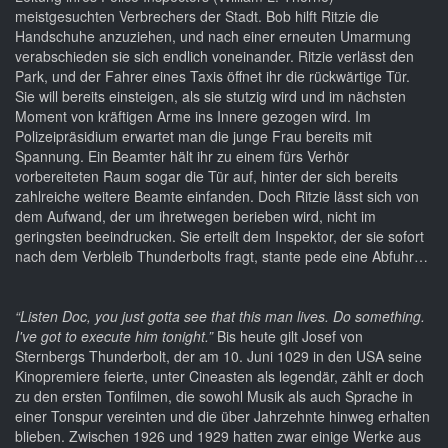
meistgesuchten Verbrechers der Stadt. Bob hilft Ritzie die
Handschuhe anzuziehen, und nach einer erneuten Umarmung
verabschieden sie sich endlich voneinander. Ritzie verlässt den
Park, und der Fahrer eines Taxis öffnet ihr die rückwärtige Tür.
Sie will bereits einsteigen, als sie stutzig wird und im nächsten
Moment von kräftigen Arme ins Innere gezogen wird. Im
Polizeipräsidium erwartet man die junge Frau bereits mit
Spannung. Ein Beamter hält ihr zu einem fürs Verhör
vorbereiteten Raum sogar die Tür auf, hinter der sich bereits
zahlreiche weitere Beamte einfanden. Doch Ritzie lässt sich von
dem Aufwand, der um ihretwegen berieben wird, nicht im
geringsten beeindrucken. Sie erteilt dem Inspektor, der sie sofort
nach dem Verbleib Thunderbolts fragt, stante pede eine Abfuhr…
“Listen Doc, you just gotta see that this man lives. Do something.
I've got to execute him tonight.”
Bis heute gilt Josef von
Sternbergs Thunderbolt, der am 10. Juni 1029 in den USA seine
Kinopremiere feierte, unter Cineasten als legendär, zählt er doch
zu den ersten Tonfilmen, die sowohl Musik als auch Sprache in
einer Tonspur vereinten und die über Jahrzehnte hinweg erhalten
blieben. Zwischen 1926 und 1929 hatten zwar einige Werke aus