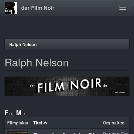
der Film Noir
Navig
aktivi
Direkt
Ralph Nelson
zum
Inhalt
Ralph Nelson
F
M
(1)
|
(1)
Filmplakat
Titel
Orginaltitel