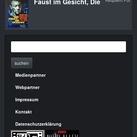
Faust im Gesicht, Die
Requiem For A 
suchen
Medienpartner
Menülinks
rechte
Webpartner
Seite
Impressum
Kontakt
Datenschutzerklärung