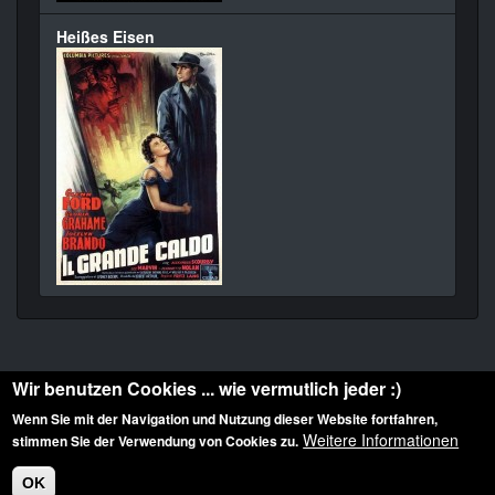
Heißes Eisen
Wir benutzen Cookies ... wie vermutlich jeder :)
Wenn Sie mit der Navigation und Nutzung dieser Website fortfahren,
Weitere Informationen
stimmen Sie der Verwendung von Cookies zu.
Diese Website ist urheberrechtlich geschützt: © 2010-2026 der Film Noir de. Alle
Rechte vorbehalten.
OK