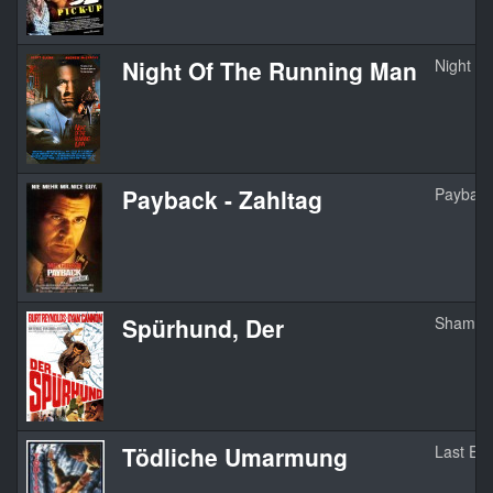
Night Of The Running Man
Night O
Payback - Zahltag
Paybac
Spürhund, Der
Shamus
Tödliche Umarmung
Last Em