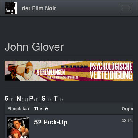
der Film Noir
Navig
aktivi
John Glover
Direkt
zum
Inhalt
5
N
P
S
T
(1)
|
(1)
|
(1)
|
(1)
|
(1)
Filmplakat
Titel
Orginalt
52 Pick-Up
52 Pick