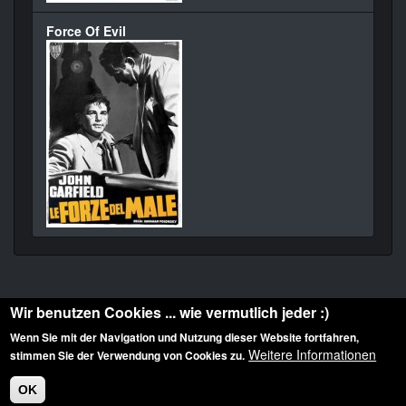
Force Of Evil
Wir benutzen Cookies ... wie vermutlich jeder :)
Wenn Sie mit der Navigation und Nutzung dieser Website fortfahren,
Weitere Informationen
stimmen Sie der Verwendung von Cookies zu.
Diese Website ist urheberrechtlich geschützt: © 2010-2026 der Film Noir de. Alle
Rechte vorbehalten.
OK