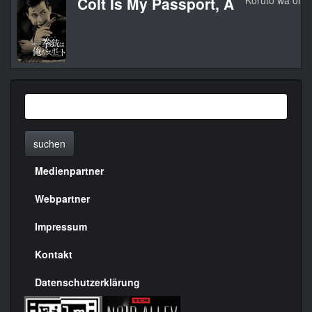
Colt Is My Passport, A
Koruto wa ore
suchen
Medienpartner
Menülinks
rechte
Webpartner
Seite
Impressum
Kontakt
Datenschutzerklärung