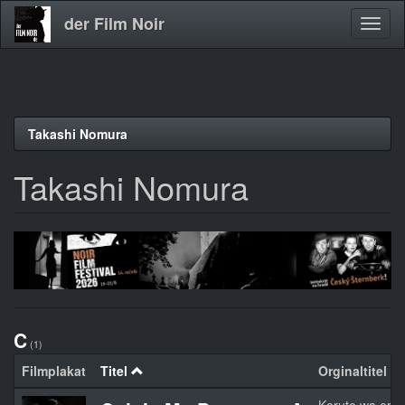
der Film Noir
Navig
aktivi
Direkt
Takashi Nomura
zum
Inhalt
Takashi Nomura
C
(1)
Filmplakat
Titel
Orginaltitel