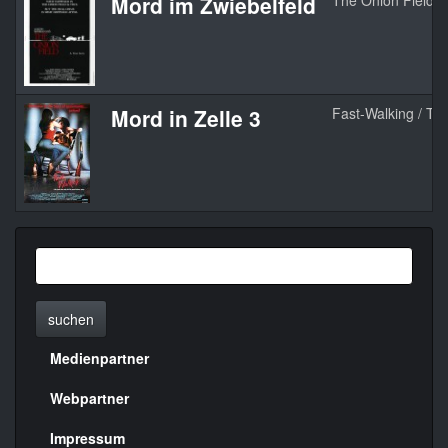
Mord im Zwiebelfeld
The Onion Field
Mord in Zelle 3
Fast-Walking / The
suchen
Medienpartner
Menülinks
rechte
Webpartner
Seite
Impressum