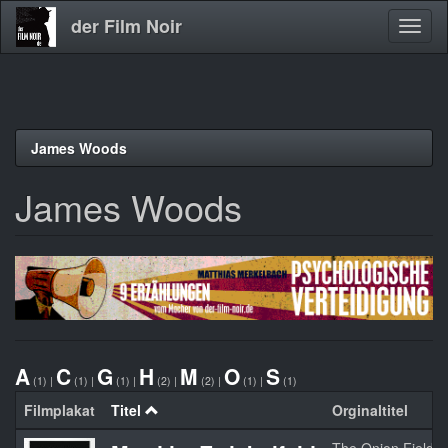
der Film Noir
Navig
aktivi
Direkt
James Woods
zum
Inhalt
James Woods
A
C
G
H
M
O
S
(1)
|
(1)
|
(1)
|
(2)
|
(2)
|
(1)
|
(1)
Filmplakat
Titel
Orginaltitel