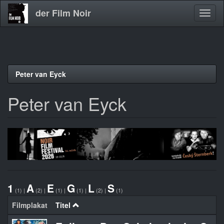
der Film Noir
Navig
aktivi
Direkt
Peter van Eyck
zum
Inhalt
Peter van Eyck
1
A
E
G
L
S
(1)
|
(2)
|
(1)
|
(1)
|
(2)
|
(1)
Filmplakat
Titel