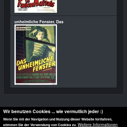
unheimliche Fenster, Das
Wir benutzen Cookies ... wie vermutlich jeder :)
Wenn Sie mit der Navigation und Nutzung dieser Website fortfahren,
Weitere Informationen
stimmen Sie der Verwendung von Cookies zu.
Diese Website ist urheberrechtlich geschützt: © 2010-2026 der Film Noir de. Alle