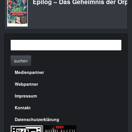
Epilog – Das Geheimnis der Orpl
suchen
Medienpartner
Menülinks
rechte
Webpartner
Seite
Impressum
Kontakt
Datenschutzerklärung