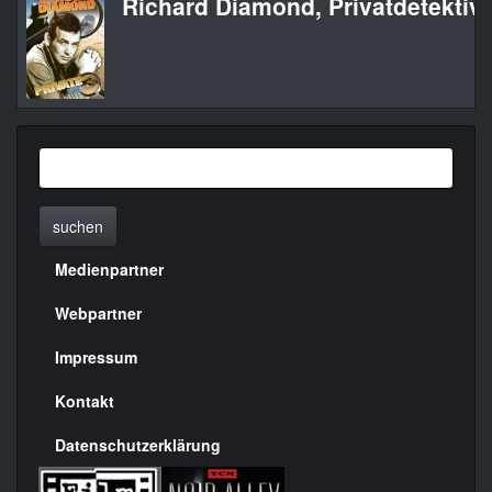
Richard Diamond, Privatdetektiv
suchen
Medienpartner
Menülinks
rechte
Webpartner
Seite
Impressum
Kontakt
Datenschutzerklärung