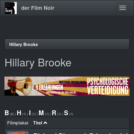
der Film Noir
Navig
aktivi
Direkt
Hillary Brooke
zum
Inhalt
Hillary Brooke
B
H
I
M
R
S
(2)
|
(1)
|
(1)
|
(1)
|
(1)
|
(1)
Filmplakat
Titel