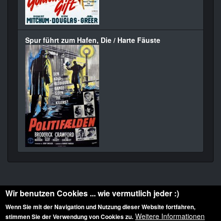
Spur führt zum Hafen, Die / Harte Fäuste
Wir benutzen Cookies ... wie vermutlich jeder :)
Wenn Sie mit der Navigation und Nutzung dieser Website fortfahren,
Weitere Informationen
stimmen Sie der Verwendung von Cookies zu.
Diese Website ist urheberrechtlich geschützt: © 2010-2026 der Film Noir de. Alle