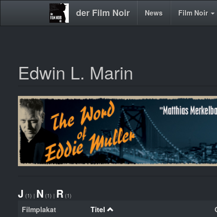
der Film Noir
Main
News
Film Noir
navigation
Edwin L. Marin
Direkt
zum
Inhalt
J
N
R
(1)
|
(1)
|
(1)
Filmplakat
Titel