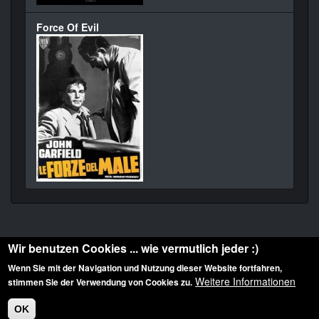
Force Of Evil
Wir benutzen Cookies ... wie vermutlich jeder :)
Wenn Sie mit der Navigation und Nutzung dieser Website fortfahren,
Weitere Informationen
stimmen Sie der Verwendung von Cookies zu.
Diese Website ist urheberrechtlich geschützt: © 2010-2026 der Film Noir de. Alle
Rechte vorbehalten.
OK