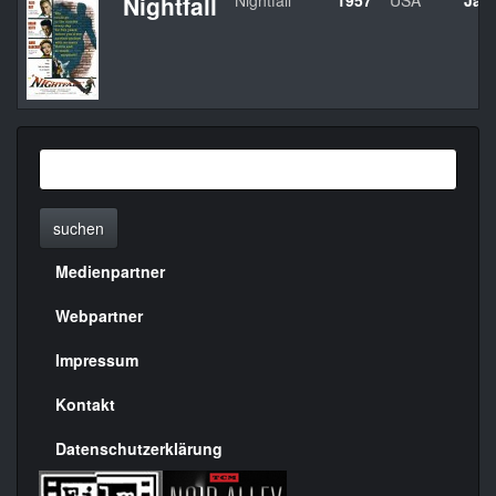
Nightfall
Nightfall
1957
USA
Jac
suchen
Medienpartner
Menülinks
rechte
Webpartner
Seite
Impressum
Kontakt
Datenschutzerklärung