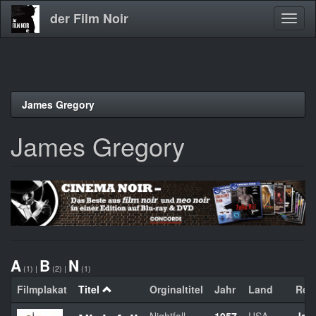
der Film Noir
Navig
aktivi
Direkt
James Gregory
zum
Inhalt
James Gregory
A
B
N
(1)
|
(2)
|
(1)
Filmplakat
Titel
Orginaltitel
Jahr
Land
Reg