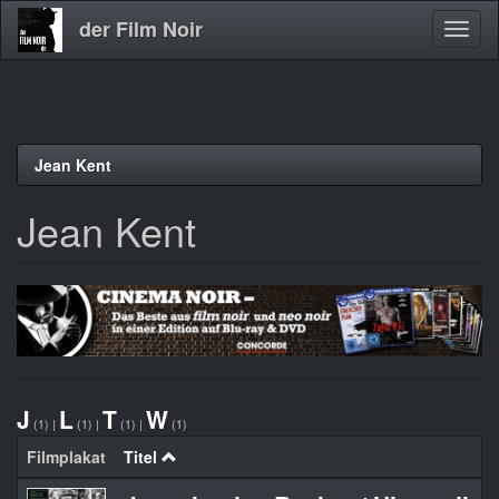
der Film Noir
Navig
aktivi
Direkt
Jean Kent
zum
Inhalt
Jean Kent
J
L
T
W
(1)
|
(1)
|
(1)
|
(1)
Filmplakat
Titel