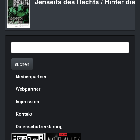
Jenseits des Rechts / Hinter die
suchen
Medienpartner
Menülinks
rechte
Webpartner
Seite
Impressum
Kontakt
Datenschutzerklärung