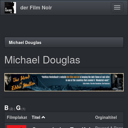
der Film Noir
Navig
aktivi
Direkt
Michael Douglas
zum
Inhalt
Michael Douglas
B
G
(2)
|
(1)
Filmplakat
Titel
Orginaltitel