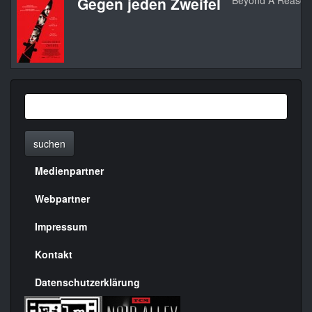
Gegen jeden Zweifel
Beyond A Reason
suchen
Medienpartner
Menülinks
rechte
Webpartner
Seite
Impressum
Kontakt
Datenschutzerklärung