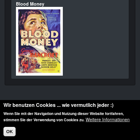
Blood Money
Wir benutzen Cookies ... wie vermutlich jeder :)
Wenn Sie mit der Navigation und Nutzung dieser Website fortfahren,
Weitere Informationen
stimmen Sie der Verwendung von Cookies zu.
Diese Website ist urheberrechtlich geschützt: © 2010-2026 der Film Noir de. Alle
Rechte vorbehalten.
OK