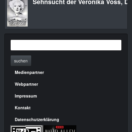
Sehnsucht der Veronika Voss, Di
suchen
Medienpartner
Menülinks
rechte
Webpartner
Seite
Impressum
Kontakt
Datenschutzerklärung