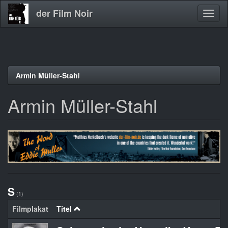
der Film Noir
Navig
aktivi
Direkt
Armin Müller-Stahl
zum
Inhalt
Armin Müller-Stahl
S
(1)
Filmplakat
Titel