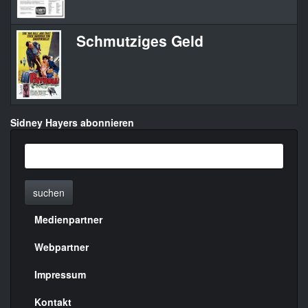
Schmutziges Geld
Sidney Hayers abonnieren
suchen
Medienpartner
Menülinks
rechte
Webpartner
Seite
Impressum
Kontakt