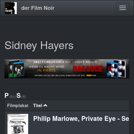
der Film Noir
Navig
aktivi
Sidney Hayers
Direkt
zum
Inhalt
P
S
(1)
|
(1)
Filmplakat
Titel
Philip Marlowe, Private Eye - Se