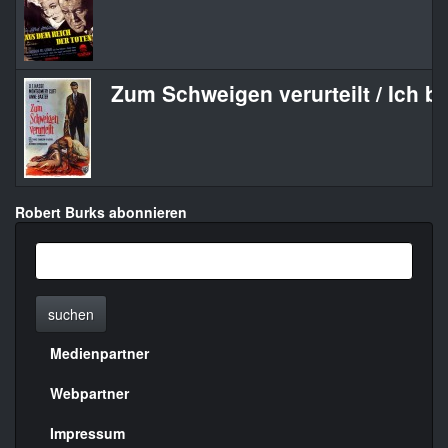
Zum Schweigen verurteilt / Ich b
Robert Burks abonnieren
suchen
Medienpartner
Menülinks
rechte
Webpartner
Seite
Impressum