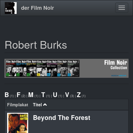
der Film Noir
Navig
aktivi
Robert Burks
Direkt
zum
Inhalt
B
F
M
T
U
V
Z
(1)
|
(2)
|
(1)
|
(1)
|
(1)
|
(3)
|
(1)
Filmplakat
Titel
Beyond The Forest