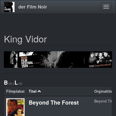
der Film Noir
Navig
aktivi
King Vidor
Direkt
zum
Inhalt
B
L
(1)
|
(1)
Filmplakat
Titel
Orginaltitel
Beyond The Forest
Beyond The 