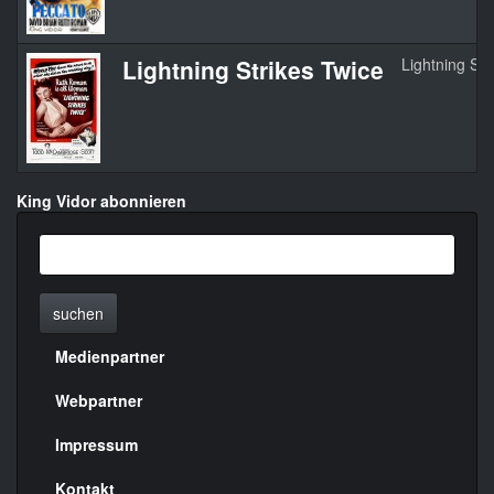
Lightning Strikes Twice
Lightning Str
King Vidor abonnieren
suchen
Medienpartner
Menülinks
rechte
Webpartner
Seite
Impressum
Kontakt