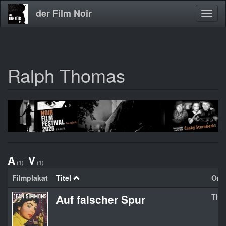
der Film Noir
Navig
aktivi
Ralph Thomas
Direkt
zum
Inhalt
A
V
(1)
|
(1)
Filmplakat
Titel
Orgi
Auf falscher Spur
The 