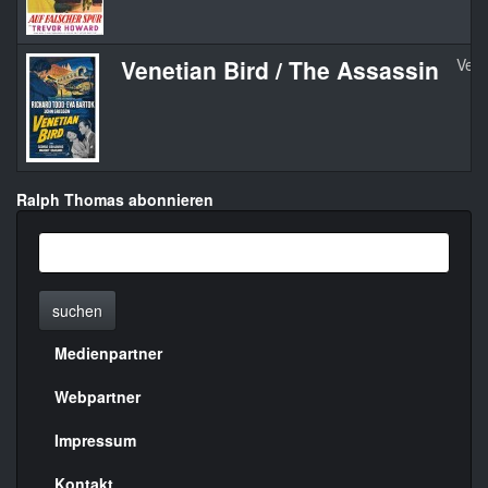
Venetian Bird / The Assassin
Vene
Ralph Thomas abonnieren
suchen
Medienpartner
Menülinks
rechte
Webpartner
Seite
Impressum
Kontakt