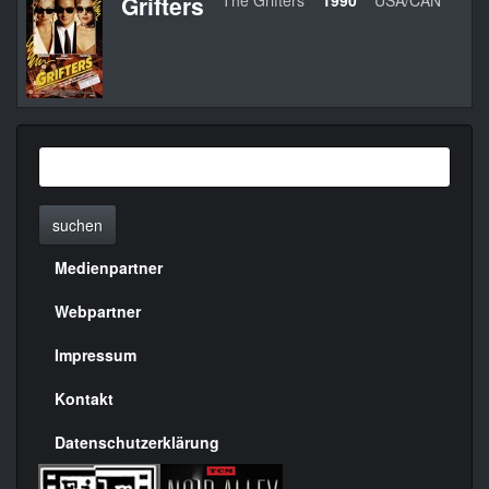
Grifters
The Grifters
1990
USA/CAN
S
suchen
Medienpartner
Menülinks
rechte
Webpartner
Seite
Impressum
Kontakt
Datenschutzerklärung