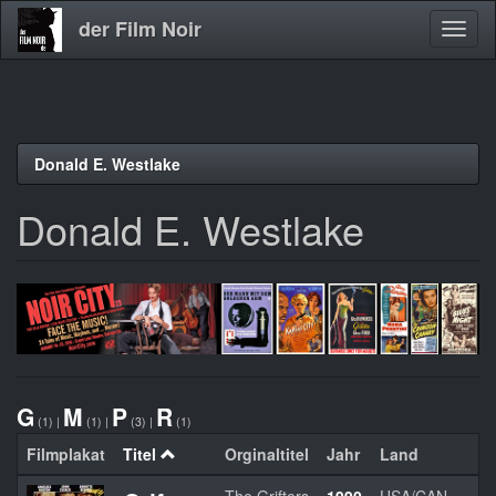
der Film Noir
Navig
aktivi
Direkt
Donald E. Westlake
zum
Inhalt
Donald E. Westlake
G
M
P
R
(1)
|
(1)
|
(3)
|
(1)
Filmplakat
Titel
Orginaltitel
Jahr
Land
R