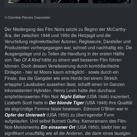
© Columbia Pictures Corporation
Der Niedergang des Film Noirs setzte zu Beginn der McCarthy-
Ära, der zwischen 1948 und 1950 die Hetzjagd und die
Verurteilung regimekritischer Autoren, Regisseure, Darsteller und
Produzenten vorhergegangen war, schnell und nachhaltig ein. Die
Ausgangslage und zu Teilen die Handlung in der ersten Hälfte
von
Two Of A Kind
hätte zu einem weit besseren Film führen
können. Doch dessen Verwässerung durch komödiantische
Einlagen - hier ist Moore kaum erträglich! - sowie durch ein
Finale, das die Gangster wie eine Horde bei einem Streich
ertappter Lausbuben aussehen lässt, schafft einen im Ganzen
inkonsistenten Hybriden. Henry Levin hatte den durchaus
empfehlenswerten Film Noir
Night Editor
(USA 1946) inszeniert.
Lizabeth Scott hatte in
Der blonde Tiger
(USA 1949) ihre Qualität
als abgründige Femme fatale bewiesen. Edmond O’Brien war in
Opfer der Unterwelt
(USA 1950) zu überragender Form
aufgelaufen. Und selbst Burnett Guffey, Kameramann des Film-
Noir-Meisterwerks
Ein einsamer Ort
(USA 1950), bleibt hier so
signifikant unauffällig wie all die Anderen, die dank eines lausigen