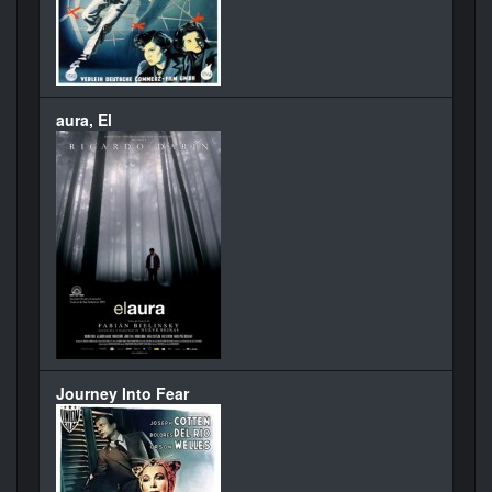
aura, El
Journey Into Fear