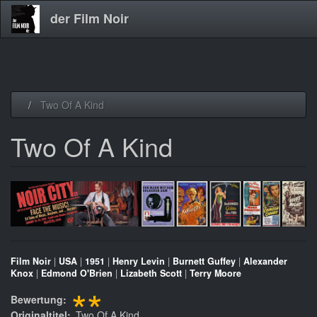
der Film Noir
Direkt
Two Of A Kind
zum
Inhalt
Two Of A Kind
Film Noir
|
USA
|
1951
|
Henry Levin
|
Burnett Guffey
|
Alexander
Knox
|
Edmond O'Brien
|
Lizabeth Scott
|
Terry Moore
**
Bewertung
Originaltitel
Two Of A Kind