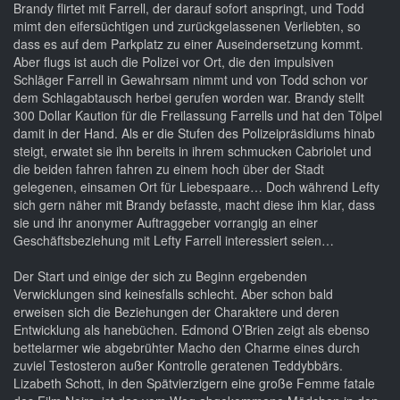
Brandy flirtet mit Farrell, der darauf sofort anspringt, und Todd
mimt den eifersüchtigen und zurückgelassenen Verliebten, so
dass es auf dem Parkplatz zu einer Auseindersetzung kommt.
Aber flugs ist auch die Polizei vor Ort, die den impulsiven
Schläger Farrell in Gewahrsam nimmt und von Todd schon vor
dem Schlagabtausch herbei gerufen worden war. Brandy stellt
300 Dollar Kaution für die Freilassung Farrells und hat den Tölpel
damit in der Hand. Als er die Stufen des Polizeipräsidiums hinab
steigt, erwatet sie ihn bereits in ihrem schmucken Cabriolet und
die beiden fahren fahren zu einem hoch über der Stadt
gelegenen, einsamen Ort für Liebespaare… Doch während Lefty
sich gern näher mit Brandy befasste, macht diese ihm klar, dass
sie und ihr anonymer Auftraggeber vorrangig an einer
Geschäftsbeziehung mit Lefty Farrell interessiert seien…
Der Start und einige der sich zu Beginn ergebenden
Verwicklungen sind keinesfalls schlecht. Aber schon bald
erweisen sich die Beziehungen der Charaktere und deren
Entwicklung als hanebüchen. Edmond O’Brien zeigt als ebenso
bettelarmer wie abgebrühter Macho den Charme eines durch
zuviel Testosteron außer Kontrolle geratenen Teddybbärs.
Lizabeth Schott, in den Spätvierzigern eine große Femme fatale