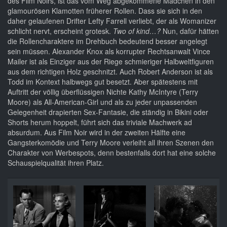
des Film Noirs, ist das vom Weg abgekommene Mädchen in den
glamourösen Klamotten früherer Rollen. Dass sie sich in den
daher gelaufenen Drifter Lefty Farrell verliebt, der als Womanizer
schlicht nervt, erscheint grotesk.
Two of kind…?
Nun, dafür hätten
die Rollencharaktere im Drehbuch bedeutend besser angelegt
sein müssen. Alexander Knox als korrupter Rechtsanwalt Vince
Mailer ist als Einziger aus der Riege schmieriger Halbweltfiguren
aus dem richtigen Holz geschnitzt. Auch Robert Anderson ist als
Todd im Kontext halbwegs gut besetzt. Aber spätestens mit
Auftritt der völlig überflüssigen Nichte Kathy McIntyre (Terry
Moore) als All-American-Girl und als zu jeder unpassenden
Gelegenheit drapierten Sex-Fantasie, die ständig in Bikini oder
Shorts herum hoppelt, führt sich das triviale Machwerk ad
absurdum. Aus Film Noir wird in der zweiten Hälfte eine
Gangsterkomödie und Terry Moore verleiht all ihren Szenen den
Charakter von Werbespots, denn bestenfalls dort hat eine solche
Schauspielqualität ihren Platz.