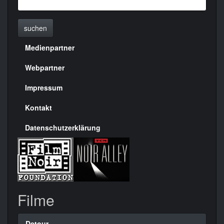
suchen
Medienpartner
Menülinks
rechte
Webpartner
Seite
Impressum
Kontakt
Datenschutzerklärung
Filme
Detour