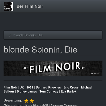
der Film Noir
Direkt
blonde Spionin, Die
zum
Inhalt
blonde Spionin, Die
Film Noir
|
UK
|
1953
|
Bernard Knowles
|
Eric Cross
|
Michael
Balfour
|
Sidney James
|
Tom Conway
|
Eva Bartok
**
Bewertung
Originaltitel
Park Plaza 605 / Norman Conquest