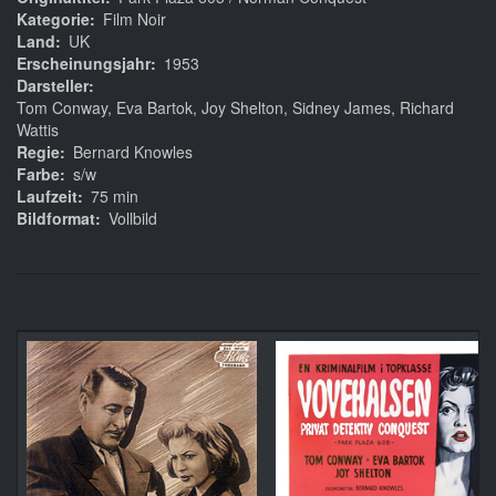
Kategorie
Film Noir
Land
UK
Erscheinungsjahr
1953
Darsteller
Tom Conway, Eva Bartok, Joy Shelton, Sidney James, Richard
Wattis
Regie
Bernard Knowles
Farbe
s/w
Laufzeit
75 min
Bildformat
Vollbild