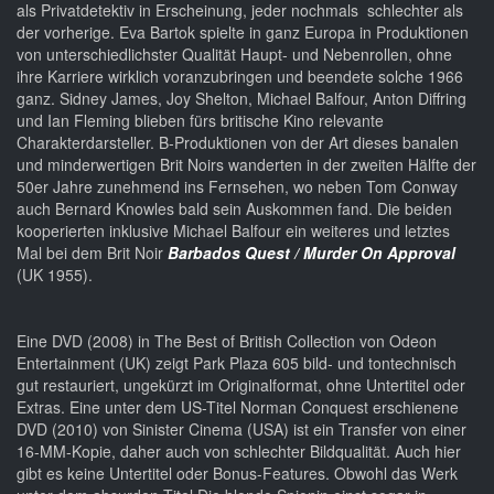
als Privatdetektiv in Erscheinung, jeder nochmals schlechter als
der vorherige. Eva Bartok spielte in ganz Europa in Produktionen
von unterschiedlichster Qualität Haupt- und Nebenrollen, ohne
ihre Karriere wirklich voranzubringen und beendete solche 1966
ganz. Sidney James, Joy Shelton, Michael Balfour, Anton Diffring
und Ian Fleming blieben fürs britische Kino relevante
Charakterdarsteller. B-Produktionen von der Art dieses banalen
und minderwertigen Brit Noirs wanderten in der zweiten Hälfte der
50er Jahre zunehmend ins Fernsehen, wo neben Tom Conway
auch Bernard Knowles bald sein Auskommen fand. Die beiden
kooperierten inklusive Michael Balfour ein weiteres und letztes
Mal bei dem Brit Noir
Barbados Quest / Murder On Approval
(UK 1955).
Eine DVD (2008) in The Best of British Collection von Odeon
Entertainment (UK) zeigt Park Plaza 605 bild- und tontechnisch
gut restauriert, ungekürzt im Originalformat, ohne Untertitel oder
Extras. Eine unter dem US-Titel Norman Conquest erschienene
DVD (2010) von Sinister Cinema (USA) ist ein Transfer von einer
16-MM-Kopie, daher auch von schlechter Bildqualität. Auch hier
gibt es keine Untertitel oder Bonus-Features. Obwohl das Werk