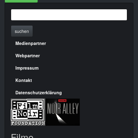
suchen
Medienpartner
Menülinks
rechte
Webpartner
Seite
Impressum
Kontakt
Datenschutzerklärung
Filme