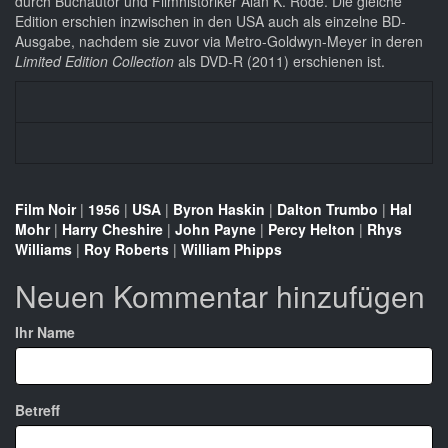
durch Buchautor und Filmhistoriker Alan K. Rode. Die gleiche
Edition erschien inzwischen in den USA auch als einzelne BD-
Ausgabe, nachdem sie zuvor via Metro-Goldwyn-Meyer in deren
Limited Edition Collection
als DVD-R (2011) erschienen ist.
Film Noir
|
1956
|
USA
|
Byron Haskin
|
Dalton Trumbo
|
Hal
Mohr
|
Harry Cheshire
|
John Payne
|
Percy Helton
|
Rhys
Williams
|
Roy Roberts
|
William Phipps
Neuen Kommentar hinzufügen
Ihr Name
Betreff