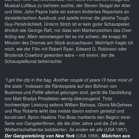
Musical-Luftikus zu befreien suchte, der Steven Seagal der 40er
und 50er. John Payne hatte ein extrem limitiertes Repertoire an
darstellerischem Ausdruck und spielte immer die gleiche Tough-
Guy-Persönlichkeit. Unterm Strich ist er kein guter Schauspieler,
ähnlich wie George Raft, nur dass sein Markenzeichen das Over-
Acting war. Allein seinetwegen fiel es mir schwer, die knapp 90
Minuten des Dramas am Stück anzuschauen. Mehrfach fragte ich
mich, wie der Film mit Robert Ryan, Edward G. Robinson oder
Broderick Crawford geworden wäre – mit einem, der die
Schauspielkunst beherrschte.
”I got the city in the bag. Another couple of years I’ll have most of
the state.”
Indessen die Ränkespiele auf den Bühnen von
Business und Politik allemal gelungen sind, gerät die Darstellung
von Matt Bradys Privatleben wenig überzeugend. Trotz
hochwertiger Leistung seitens William Bishops, Gloria McGehees
und Roy Roberts wirkt das meiste davon extrem gestelzt und
konstruiert. Byron Haskins The Boss markierte den Beginn einer
Serie von Gangsterfilmen, die die 20er Jahre und die Zeit der
Weltwirtschaftskrise bebilderten.
So enden sie alle
(USA 1957),
Der Gangsterkönig von New York
(USA 1958),
Mädchen aus