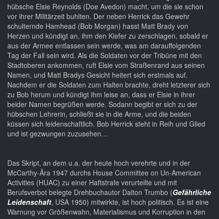
hübsche Elsie Reynolds (Doe Avedon) macht, um die sie schon
vor ihrer Militärzeit buhlten. Der neben Herrick das Gewehr
schulternde Hamhead (Bob Morgan) hasst Matt Brady von
Herzen und kündigt an, ihm den Kiefer zu zerschlagen, sobald er
aus der Armee entlassen sein werde, was am darauffolgenden
Tag der Fall sein wird. Als die Soldaten vor der Tribüne mit den
Stadtoberen ankommen, ruft Elsie vom Straßenrand aus seinen
Namen, und Matt Bradys Gesicht heitert sich erstmals auf.
Nachdem er die Soldaten zum Halten brachte, dreht letzterer sich
zu Bob herum und kündigt ihm leise an, dass er Elsie in ihrer
beider Namen begrüßen werde. Sodann begibt er sich zu der
hübschen Lehrerin, schließt sie in die Arme, und die beiden
küssen sich leidenschaftlich. Bob Herrick steht in Reih und Glied
und ist gezwungen zuzusehen…
Das Skript, an dem u.a. der heute hoch verehrte und in der
McCarthy-Ära 1947 durchs House Committee on Un-American
Activities (HUAC) zu einer Haftstrafe verurteilte und mit
Berufsverbot belegte Drehbuchautor Dalton Trumbo (
Gefährliche
Leidenschaft
, USA 1950) mitwirkte, ist hoch politisch. Es ist eine
Warnung vor Größenwahn, Materialismus und Korruption in den