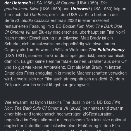
der Unterwelt
(USA 1958),
Al Capone
(USA 1959),
Die
gnadenlosen Killer
(USA 1960) und
Unterwelt
(USA 1960) folgten
ihm nach. Ist
The Boss
, der in den USA via Kino Lorber in der
Serie
KL Studio Classics
erstmals 2022 in einer exzellent
restaurierten Fassung im 3-BD-Boxset
Film Noir: The Dark Side
Of Cinema VII
auf Blu-ray disc erschien, überhaupt ein Film Noir?
Nach meiner Einschätzung nur teilweise. Matt Brady ist ein
Schurke, nicht ansatzweise so doppelbödig wie etwa James
Cagney als Tom Powers in William Wellmans
The Public Enemy
(USA 1931), sondern im Grunde simpel gestrickt, unsympathisch,
dämlich. Es gibt keine Femme fatale, keinen Erzähler aus dem Off
und so gut wie keine Ambivalenz. Erst als Matt Brady im letzten
Drittel des Films endgültig in kriminelle Machenschaften verwickelt
wird, erweist sich der Film auch atmosphärisch als dicht. Zu dem
Zeitpunkt war ich selbst längst nur gelangweilt.
Wie erwähnt, ist Byron Haskins The Boss in der 3-BD-Box
Film
Noir: The Dark Side Of Cinema VII
(2022) beinhaltet und zwar in
einer bild- und tontechnisch hochwertigen 2K-Restauration,
ungekürzt im Originalformat mit englischem Ton inklusive optional
englischer Untertitel und inklusive einer Einführung in den Film