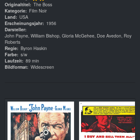
**
Originaltitel
The Boss
Kategorie
Film Noir
Land
USA
Erscheinungsjahr
1956
Darsteller
John Payne, William Bishop, Gloria McGehee, Doe Avedon, Roy
Roberts
Regie
Byron Haskin
Farbe
s/w
Laufzeit
89 min
Bildformat
Widescreen