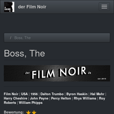
der Film Noir
Navig
aktivi
Direkt
Boss, The
zum
Inhalt
Boss, The
Film Noir
|
USA
|
1956
|
Dalton Trumbo
|
Byron Haskin
|
Hal Mohr
|
Harry Cheshire
|
John Payne
|
Percy Helton
|
Rhys Williams
|
Roy
Roberts
|
William Phipps
Bewertung