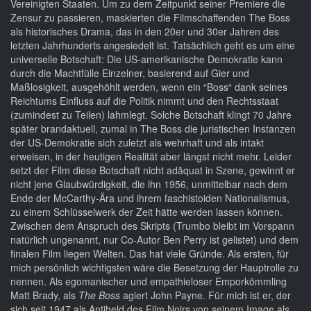
Vereinigten Staaten. Um zu dem Zeitpunkt seiner Premiere die
Zensur zu passieren, maskierten die Filmschaffenden The Boss
als historisches Drama, das in den 20er und 30er Jahren des
letzten Jahrhunderts angesiedelt ist. Tatsächlich geht es um eine
universelle Botschaft: Die US-amerikanische Demokratie kann
durch die Machtfülle Einzelner, basierend auf Gier und
Maßlosigkeit, ausgehöhlt werden, wenn ein “Boss“ dank seines
Reichtums Einfluss auf die Politik nimmt und den Rechtsstaat
(zumindest zu Teilen) lahmlegt. Solche Botschaft klingt 70 Jahre
später brandaktuell, zumal in The Boss die juristischen Instanzen
der US-Demokratie sich zuletzt als wehrhaft und als intakt
erweisen, in der heutigen Realität aber längst nicht mehr. Leider
setzt der Film diese Botschaft nicht adäquat in Szene, gewinnt er
nicht jene Glaubwürdigkeit, die ihn 1956, unmittelbar nach dem
Ende der McCarthy-Ära und ihrem faschistoiden Nationalismus,
zu einem Schlüsselwerk der Zeit hätte werden lassen können.
Zwischen dem Anspruch des Skripts (Trumbo bleibt im Vorspann
natürlich ungenannt, nur Co-Autor Ben Perry ist gelistet) und dem
finalen Film liegen Welten. Das hat viele Gründe. Als ersten, für
mich persönlich wichtigsten wäre die Besetzung der Hauptrolle zu
nennen. Als egomanischer und empathieloser Emporkömmling
Matt Brady, als
The Boss
agiert John Payne. Für mich ist er, der
sich seit 1947 als Antiheld des Film Noirs von seinem Image als