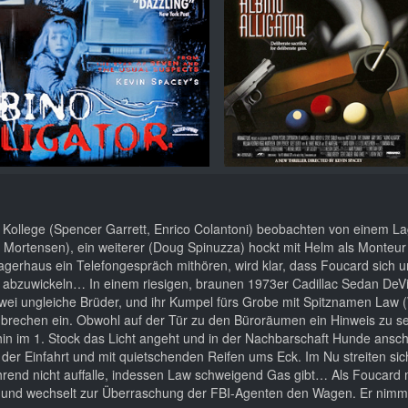
 Kollege (Spencer Garrett, Enrico Colantoni) beobachten von einem L
ortensen), ein weiterer (Doug Spinuzza) hockt mit Helm als Monteur 
Lagerhaus ein Telefongespräch mithören, wird klar, dass Foucard sich u
 abzuwickeln… In einem riesigen, braunen 1973er Cadillac Sedan DeVil
zwei ungleiche Brüder, und ihr Kumpel fürs Grobe mit Spitznamen Law (
brechen ein. Obwohl auf der Tür zu den Büroräumen ein Hinweis zu se
hin im 1. Stock das Licht angeht und in der Nachbarschaft Hunde ansch
 der Einfahrt und mit quietschenden Reifen ums Eck. Im Nu streiten si
hrend nicht auffalle, indessen Law schweigend Gas gibt… Als Foucard 
acht und wechselt zur Überraschung der FBI-Agenten den Wagen. Er nimm