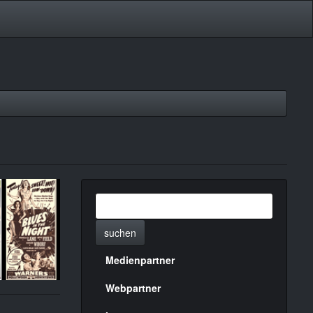
suchen
Medienpartner
Menülinks
rechte
Webpartner