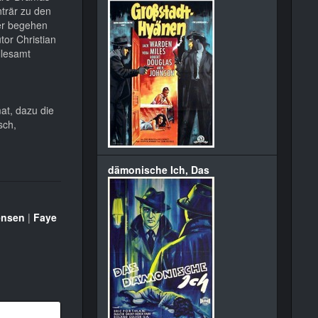
nträr zu den
ler begehen
tor Christian
llesamt
at, dazu die
sch,
dämonische Ich, Das
ensen
|
Faye