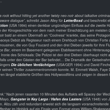
n…
rock without hitting yet another twisty neo-noir about talkative criminal
-aware dialogue”
, schreibt Jason Alley für
LetterBoxd
und beschreibt 
ction
(USA 1994) einen denkbar ungünstigen Einfluss auf die zweite Hä
me der Kinogeschichte von dem nach meiner Einschätzung am meisten 
oir bald an einem Übermaß an “Coolness“ krankte, das seine Protagon
Spaceys Debüt als Regisseur nach einem Drehbuch von Christian Forte 
imousinen, die von Guy Foucard und den drei Dieben jeweils für ihre Fl
ce Bar
, einem im Basement gelegenen Etablissement ohne Hinterausg
Ironie des Schicksals: Die Polizei ist den drei Dieben überhaupt nicht a
chfalls unter den Gästen der Bar befindet… Die Dramatik der Geiselnahm
Singers
Die üblichen Verdächtigen
(USA/GER 1994) und David Finch
für seinen Thriller zusammentrommeln konnte. M. Emmett Walsh, Faye
ren längst etablierte Größen des Hollywoodfilms und zeigen in diese
ink.”
Nach jenen rasanten 10 Minuten des Auftakts will Spacey der We
 Mayo,
Gangster in Key Largo / Hafen des Lasters
(USA 1948) von 
. Allzu zäh und redundant erweist sich die langsam voranschreitende 
fenbar im Hinblick auf ein Finale vom Format eines William-Shakesp