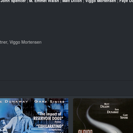
|
John Spencer
|
M. Emmet Walsh
|
Matt Dillon
|
Viggo Mortensen
|
Faye D
htner, Viggo Mortensen