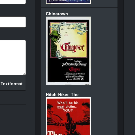
Chinatown
 Textformat
Hitch-Hiker, The