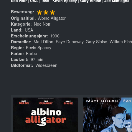
Neo Noir
|
USA
|
1996
|
Kevin Spacey
|
Gary Sinise
|
Joe Mantegna
***
Bewertung
Originaltitel
Albino Alligator
Kategorie
Neo Noir
Land
USA
Erscheinungsjahr
1996
Darsteller
Matt Dillon, Faye Dunaway, Gary Sinise, William Fic
Regie
Kevin Spacey
Farbe
Farbe
Laufzeit
97 min
Bildformat
Widescreen