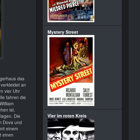
Mystery Street
agerhaus das
verkleidet an
m vier Uhr
le fahren die
William
hen ist,
Vier im roten Kreis
lagen. Die
ch Dova und
mit einem
t einen