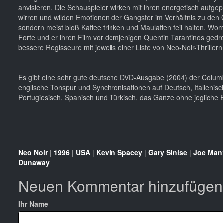
anvisieren. Die Schauspieler wirken mit ihren energetisch aufgep
wirren und wilden Emotionen der Gangster im Verhältnis zu den G
sondern meist bloß Kaffee trinken und Maulaffen feil halten. Wom
Forte und er ihren Film vor demjenigen Quentin Tarantinos gedr
bessere Regisseure mit jeweils einer Liste von Neo-Noir-Thrille
Es gibt eine sehr gute deutsche DVD-Ausgabe (2004) der Columb
englische Tonspur und Synchronisationen auf Deutsch, Italienisch 
Portugiesisch, Spanisch und Türkisch, das Ganze ohne jegliche E
Neo Noir
|
1996
|
USA
|
Kevin Spacey
|
Gary Sinise
|
Joe Man
Dunaway
Neuen Kommentar hinzufügen
Ihr Name