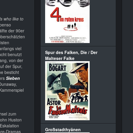
s who like to
ebenso
lfte der 90er
überschätzten
isten
anfangs viel
Spur des Falken, Die / Der
ucht benutzt
Malteser Falke
ang, von der
uf der Spur,
e besticht
ers
Sieben
 Dunaway,
m Kammerspiel
chsel zum
John Huston
Eskalation
Großstadthyänen
eare-Dramas