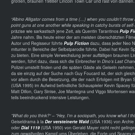
großen, braunen 1988er Lincoln Town Car und rast von danne
“Albino Alligator comes from a time (…) when you couldn't throw a 
point guns at one another while speaking in catchy bursts of self
präzise wie sarkastisch jene Zeit, als Quentin Tarantinos
Pulp Fi
Jahre nahm. Bis heute einer der am meisten überschätzten Fil
Autor und Regisseur führte
Pulp Fiction
dazu, dass jeder Neo N
mitunter in Bereiche der Selbstparodie führte. Dabei hat Kevin 
zu bieten. Eine simple Verwechslung jener auffälligen braunen L
werden, führt dazu, dass sich die Einbrecher in
Dino’s Last Chan
Polizei umstellt finden und die späten Gäste als Geiseln nehmen. 
da sie einzig auf der Suche nach Guy Foucard ist, der sich glei
vor allem durch die Besetzung, die der nach Erfolgen mit Bryan 
(USA 1995) im Aufwind befindliche Schauspieler Kevin Spacey 
Matt Dillon, Gary Sinise, Joe Mantegna und Viggo Mortensen wa
teils beeindruckend intensive Leistungen.
”What do you think?“ – ”Hey, I’m a sociopath, you know what I th
Geiseldrama à la
Der versteinerte Wald
(USA 1936) von Archie
oder
Dial 1119
(USA 1950) von Gerald Mayer nicht recht gelingen
zum gewaltvollen Kampf ums Überleben, die Forte und Spacey of