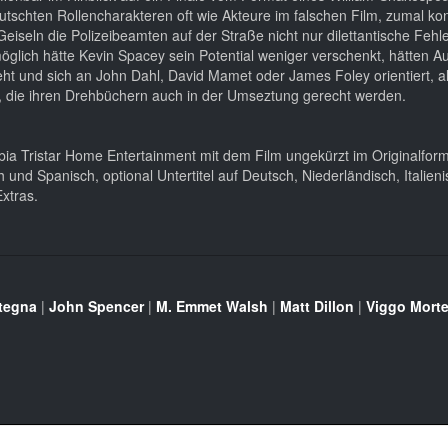
utschten Rollencharakteren oft wie Akteure im falschen Film, zumal ko
eiseln die Polizeibeamten auf der Straße nicht nur dilettantische Feh
öglich hätte Kevin Spacey sein Potential weniger verschenkt, hätten Au
eht und sich an John Dahl, David Mamet oder James Foley orientiert, a
rn, die ihren Drehbüchern auch in der Umseztung gerecht werden.
ia Tristar Home Entertainment mit dem Film ungekürzt im Originalform
und Spanisch, optional Untertitel auf Deutsch, Niederländisch, Italieni
xtras.
tegna
|
John Spencer
|
M. Emmet Walsh
|
Matt Dillon
|
Viggo Mort