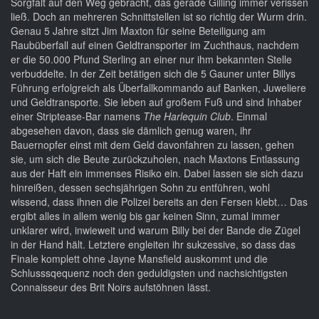
Sorgfalt auf den Weg gebracht, das gerade Gilling immer verissen
ließ. Doch an mehreren Schnittstellen ist so richtig der Wurm drin.
Genau 5 Jahre sitzt Jim Maxton für seine Beteiligung am
Raubüberfall auf einen Geldtransporter im Zuchthaus, nachdem
er die 50.000 Pfund Sterling an einer nur ihm bekannten Stelle
verbuddelte. In der Zeit betätigen sich die 5 Gauner unter Billys
Führung erfolgreich als Überfallkommando auf Banken, Juweliere
und Geldtransporte. Sie leben auf großem Fuß und sind Inhaber
einer Striptease-Bar namens
The Harlequin Club
. Einmal
abgesehen davon, dass sie dämlich genug waren, ihr
Bauernopfer einst mit dem Geld davonfahren zu lassen, gehen
sie, um sich die Beute zurückzuholen, nach Maxtons Entlassung
aus der Haft ein immenses Risiko ein. Dabei lassen sie sich dazu
hinreißen, dessen sechsjährigen Sohn zu entführen, wohl
wissend, dass ihnen die Polizei bereits an den Fersen klebt… Das
ergibt alles in allem wenig bis gar keinen Sinn, zumal immer
unklarer wird, inwieweit und warum Billy bei der Bande die Zügel
in der Hand hält. Letztere engleiten ihr sukzessive, so dass das
Finale komplett ohne Jayne Mansfield auskommt und die
Schlusssqequenz noch den geduldigsten und nachsichtigsten
Connaisseur des Brit Noirs aufstöhnen lässt.