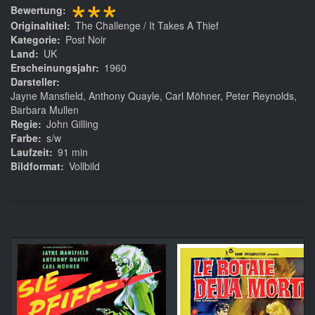
***
Bewertung
Originaltitel
The Challenge / It Takes A Thief
Kategorie
Post Noir
Land
UK
Erscheinungsjahr
1960
Darsteller
Jayne Mansfield, Anthony Quayle, Carl Möhner, Peter Reynolds,
Barbara Mullen
Regie
John Gilling
Farbe
s/w
Laufzeit
91 min
Bildformat
Vollbild