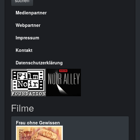
suchen
Medienpartner
Menülinks
rechte
Webpartner
Seite
Impressum
Kontakt
Datenschutzerklärung
Filme
Frau ohne Gewissen