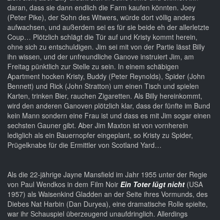
daran, dass sie dann endlich die Farm kaufen könnten. Joey
(Peter Pike), der Sohn des Witwers, würde dort völlig anders
aufwachsen, und außerdem sei es für sie beide eh der allerletzte
Coup… Plötzlich schlägt die Tür auf und Kristy kommt herein,
ohne sich zu entschuldigen. Jim sei mit von der Partie lässt Billy
ihn wissen, und der unfreundliche Ganove instruiert Jim, am
Freitag pünktlich zur Stelle zu sein. In einem schäbigen
Apartment hocken Kristy, Buddy (Peter Reynolds), Spider (John
Bennett) und Rick (John Stratton) um einen Tisch und spielen
Karten, trinken Bier, rauchen Zigaretten. Als Billy hereinkommt,
wird den anderen Ganoven plötzlich klar, dass der fünfte im Bund
kein Mann sondern eine Frau ist und dass es mit Jim sogar einen
sechsten Gauner gibt. Aber Jim Maxton ist von vornherein
lediglich als ein Bauernopfer eingeplant, so Kristy zu Spider,
Prügelknabe für die Ermittler von Scotland Yard…
Als die 22-jährige Jayne Mansfield im Jahr 1955 unter der Regie
von Paul Wendkos in dem Film Noir
Ein Toter lügt nicht
(USA
1957) als Waisenkind Gladden an der Seite ihres Vormunds, des
Diebes Nat Harbin (Dan Duryea), eine dramatische Rolle spielte,
war ihr Schauspiel überzeugend unaufdringlich. Allerdings