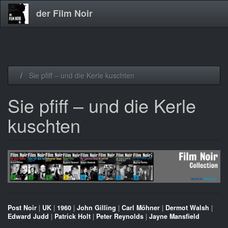
der Film Noir
Direkt
Sie pfiff – und die Kerle kuschten
zum
Inhalt
Sie pfiff – und die Kerle
kuschten
Post Noir
|
UK
|
1960
|
John Gilling
|
Carl Möhner
|
Dermot Walsh
|
Edward Judd
|
Patrick Holt
|
Peter Reynolds
|
Jayne Mansfield