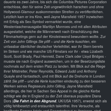
dauerte es zwei Jahre, bis sich die Columbia Pictures Corporation
entschloss, den für seine Zeit ungewöhnlich harschen und ohne
Hollywood-Glamour auskommenden Streifen zu veröffentlichen.
Letztlich kam er ins Kino, weil Jayne Mansfield 1957 inzwischen
mit Erfolg als Sex-Symbol vermarktet wurde, eine
Westentaschenausgabe Martilyn Monroes und mit allen Attributen
ausgestattet, welche die Männerwelt nach Einschätzung des
Filmmarketings gern auf der Kinoleinwand bewundern wollte. Zur
Zeit von John Gillings
Sie pfiff – und die Kerle kuschten
, ein
unfassbar dämlicher deutscher Verleihtitel, war ihr Stern bereits
im Sinken und wie manche US-Filmstars vor ihr - etwa Lizabeth
Scott, Scott Brady, Paul Henreid, Dane Clark oder Lloyd Bridges -
musste sie nach England ausweichen, um in der Besetzungsliste
nochmals auf dem ersten Platz zu landen. Mit Blick auf die Riege
ihrer Mitstreiter, Peter Reynolds, Edward Judd und Anthony
Quayle sind fantastisch, und mit Blick auf die Drehorte in London
zählt
Sie pfiff – und die Kerle kuschten
eindeutig zu den besseren
Werken seines Regisseurs John Gilling. Jayne Mansfield
allerdings, die hier in Sachen Sex-Appeal in die gleiche Kerbe
schlägt wie die in England zu der Zeit überaus populäre Diana
Dors (
Die Fahrt in den Abgrund
, UK/USA 1957), erweist sich als
völlig fehlbesetzt und erstaunlich talentfrei. Ihre Versuche, als
knallharte Femme fatale und Gangsterbraut zu firmieren, sind