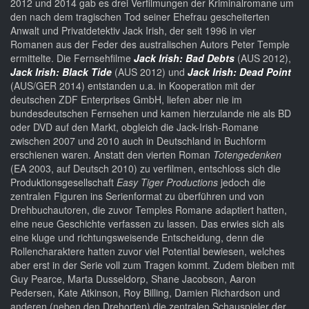
2012 und 2014 gab es drei Verfilmungen der Kriminalromane um
den nach dem tragischen Tod seiner Ehefrau gescheiterten
Anwalt und Privatdetektiv Jack Irish, der seit 1996 in vier
Romanen aus der Feder des australischen Autors Peter Temple
ermittelte. Die Fernsehfilme
Jack Irish: Bad Debts
(AUS 2012),
Jack Irish: Black Tide
(AUS 2012) und
Jack Irish: Dead Point
(AUS/GER 2014) entstanden u.a. in Kooperation mit der
deutschen ZDF Enterprises GmbH, liefen aber nie im
bundesdeutschen Fernsehen und kamen hierzulande nie als BD
oder DVD auf den Markt, obgleich die Jack-Irish-Romane
zwischen 2007 und 2010 auch in Deutschland in Buchform
erschienen waren. Anstatt den vierten Roman
Totengedenken
(EA 2003, auf Deutsch 2010) zu verfilmen, entschloss sich die
Produktionsgesellschaft
Easy Tiger Productions
jedoch die
zentralen Figuren ins Serienformat zu überführen und von
Drehbuchautoren, die zuvor Temples Romane adaptiert hatten,
eine neue Geschichte verfassen zu lassen. Das erwies sich als
eine kluge und richtungsweisende Entscheidung, denn die
Rollencharaktere hatten zuvor viel Potential bewiesen, welches
aber erst in der Serie voll zum Tragen kommt. Zudem bleiben mit
Guy Pearce, Marta Dusseldorp, Shane Jacobson, Aaron
Pedersen, Kate Atkinson, Roy Billing, Damien Richardson und
anderen (neben den Drehorten) die zentralen Schauspieler der