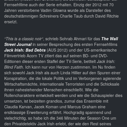
Fernsehfilme auch der Serie erhalten. Einzig der 2012 mit 70
Jahren verstorbene Vadim Glowna wurde als Darsteller des
deutschstämmigen Schreiners Charlie Taub durch David Ritchie
ersetzt.
“This is a classic noir“
, schrieb Sohrab Ahmari für das
The Wall
Street Journal
in seiner Besprechung des ersten Fernsehfilms
Jack Irish: Bad Debts
(AUS 2012) und der US-amerikanische
Filmvertrieb Acorn TV zitiert das auf seinen BD- und DVD-
Editionen dieser ersten Staffel der TV-Serie, betitelt
Jack Irish:
Blind Faith
. Ich kann nur von Herzen zustimmen. Im Nu finden
sich sowohl Jack Irish als auch Linda Hillier auf den Spuren einer
Konspiration, die die lokale Politik und im Verborgenen agierende
Wirtschaftsmächte, internationale Terroristen und die Schicksale
ihnen nahestehender Menschen einschließt. Wie die
Rollencharaktere entwickelt werden und wie die Schauspieler dies
umsetzen, ist beizeiten grandios, zumal das Ensemble mit
Claudia Karvan, Jacek Koman und Marcus Graham eine
erstklassige Erweiterung erfährt. Hochgradig spannend und
vielschichtig, so habe ich die 346 Minuten der Season One um
den Privatdetektiv Jack Irish erlebt, der wie den Rest seines