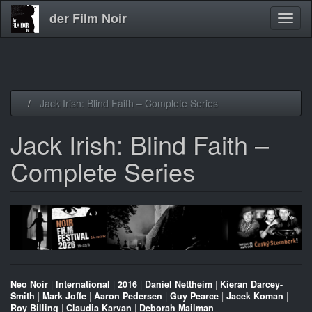
der Film Noir
Navig
aktivi
Direkt
Jack Irish: Blind Faith – Complete Series
zum
Inhalt
Jack Irish: Blind Faith –
Complete Series
Neo Noir
|
International
|
2016
|
Daniel Nettheim
|
Kieran Darcey-
Smith
|
Mark Joffe
|
Aaron Pedersen
|
Guy Pearce
|
Jacek Koman
|
Roy Billing
|
Claudia Karvan
|
Deborah Mailman