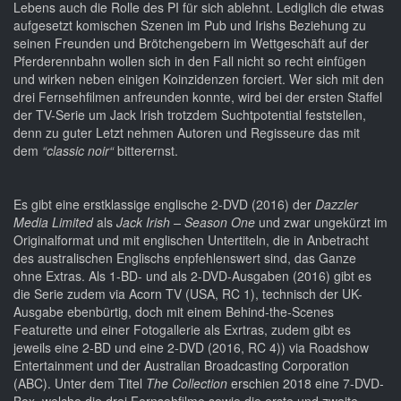
Lebens auch die Rolle des PI für sich ablehnt. Lediglich die etwas
aufgesetzt komischen Szenen im Pub und Irishs Beziehung zu
seinen Freunden und Brötchengebern im Wettgeschäft auf der
Pferderennbahn wollen sich in den Fall nicht so recht einfügen
und wirken neben einigen Koinzidenzen forciert. Wer sich mit den
drei Fernsehfilmen anfreunden konnte, wird bei der ersten Staffel
der TV-Serie um Jack Irish trotzdem Suchtpotential feststellen,
denn zu guter Letzt nehmen Autoren und Regisseure das mit
dem
“classic noir“
bitterernst.
Es gibt eine erstklassige englische 2-DVD (2016) der
Dazzler
Media Limited
als
Jack Irish – Season One
und zwar ungekürzt im
Originalformat und mit englischen Untertiteln, die in Anbetracht
des australischen Englischs enpfehlenswert sind, das Ganze
ohne Extras. Als 1-BD- und als 2-DVD-Ausgaben (2016) gibt es
die Serie zudem via Acorn TV (USA, RC 1), technisch der UK-
Ausgabe ebenbürtig, doch mit einem Behind-the-Scenes
Featurette und einer Fotogallerie als Exrtras, zudem gibt es
jeweils eine 2-BD und eine 2-DVD (2016, RC 4)) via Roadshow
Entertainment und der Australian Broadcasting Corporation
(ABC). Unter dem Titel
The Collection
erschien 2018 eine 7-DVD-