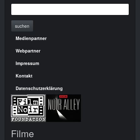
suchen
Medienpartner
Menülinks
rechte
Webpartner
Seite
Impressum
Kontakt
Datenschutzerklärung
Filme