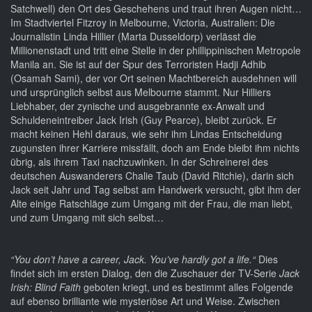
Satchwell) den Ort des Geschehens und traut ihren Augen nicht…
Im Stadtviertel Fitzroy in Melbourne, Victoria, Australien: Die
Journalistin Linda Hillier (Marta Dusseldorp) verlässt die
Millionenstadt und tritt eine Stelle in der phillippinischen Metropole
Manila an. Sie ist auf der Spur des Terroristen Hadji Adhib
(Osamah Sami), der vor Ort seinen Machtbereich ausdehnen will
und ursprünglich selbst aus Melbourne stammt. Nur Hilliers
Liebhaber, der zynische und ausgebrannte ex-Anwalt und
Schuldeneintreiber Jack Irish (Guy Pearce), bleibt zurück. Er
macht keinen Hehl daraus, wie sehr ihm Lindas Entscheidung
zugunsten ihrer Karriere missfällt, doch am Ende bleibt ihm nichts
übrig, als ihrem Taxi nachzuwinken. In der Schreinerei des
deutschen Auswanderers Chalie Taub (David Ritchie), darin sich
Jack seit Jahr und Tag selbst am Handwerk versucht, gibt ihm der
Alte einige Ratschläge zum Umgang mit der Frau, die man liebt,
und zum Umgang mit sich selbst…
“You don’t have a career, Jack. You’ve hardly got a life.“
Dies
findet sich im ersten Dialog, den die Zuschauer der TV-Serie
Jack
Irish: Blind Faith
geboten kriegt, und es bestimmt alles Folgende
auf ebenso brilliante wie mysteriöse Art und Weise. Zwischen