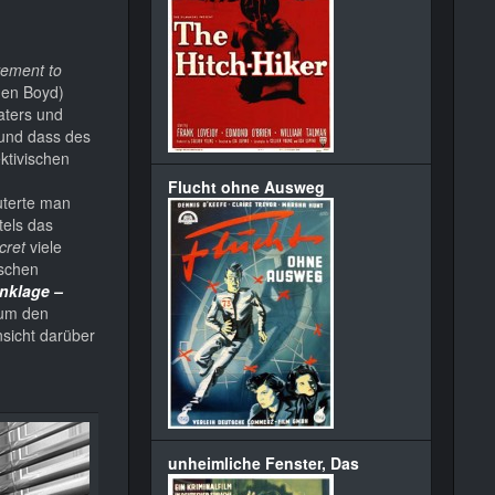
vement to
hen Boyd)
aters und
 und dass des
ktivischen
Flucht ohne Ausweg
uterte man
tels das
cret
viele
ischen
nklage –
 um den
nsicht darüber
unheimliche Fenster, Das