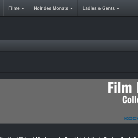
Filme
Noir des Monats
Ladies & Gents