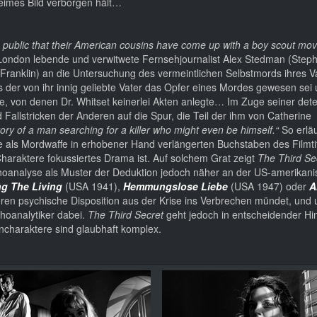
heimes Bild verborgen hält…
tish public that their American cousins have come up with a boy scout mo
 London lebende und verwitwete Fernsehjournalist Alex Stedman (Step
 Franklin) an die Untersuchung des vermeintlichen Selbstmords ihres V
 der von ihr innig geliebte Vater das Opfer eines Mordes gewesen sei
e, von denen Dr. Whitset keinerlei Akten anlegte… Im Zuge seiner dete
allstricken der Anderen auf die Spur, die Teil der ihm von Catherine
ory of a man searching for a killer who might even be himself.“
So erlä
re als Mordwaffe in erhobener Hand verlängerten Buchstaben des Filmti
 Charaktere fokussiertes Drama ist. Auf solchem Grat zeigt
The Third Se
choanalyse als Muster der Deduktion jedoch näher an der US-amerikan
g The Living
(USA 1941),
Hemmungslose Liebe
(USA 1947) oder
A
ren psychische Disposition aus der Krise ins Verbrechen mündet, und
choanalytiker dabei.
The Third Secret
geht jedoch in entscheidender Hi
lencharaktere sind glaubhaft komplex.