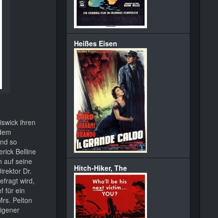
Heißes Eisen
iswick ihren
 dem
und so
rick Belline
n auf seine
Hitch-Hiker, The
irektor Dr.
fragt wird,
 für ein
rs. Pelton
eigener