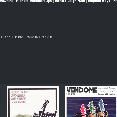
 Hawkins
|
Richard Attenborough
|
Ronald Leigh-Hunt
|
Stephen Boyd
|
Fr
Diane Cilento, Pamela Franklin