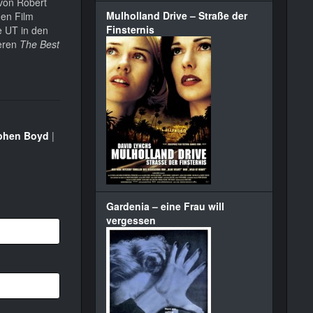
 von Robert
Mulholland Drive – Straße der
den Film
Finsternis
e UT in den
deren
The Best
phen Boyd
|
Gardenia – eine Frau will
vergessen