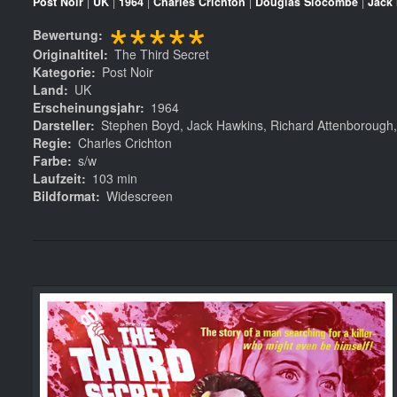
Post Noir
|
UK
|
1964
|
Charles Crichton
|
Douglas Slocombe
|
Jack
*****
Bewertung
Originaltitel
The Third Secret
Kategorie
Post Noir
Land
UK
Erscheinungsjahr
1964
Darsteller
Stephen Boyd, Jack Hawkins, Richard Attenborough, 
Regie
Charles Crichton
Farbe
s/w
Laufzeit
103 min
Bildformat
Widescreen