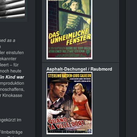
sed as a
n
er einstufen
bekannter
eert – für
Asphalt-Dschungel / Raubmord
 noch heute
in Kind war
ilmproduktion
inoschaffens,
er Kinokasse
ungekürzt im
Filmbeiträge