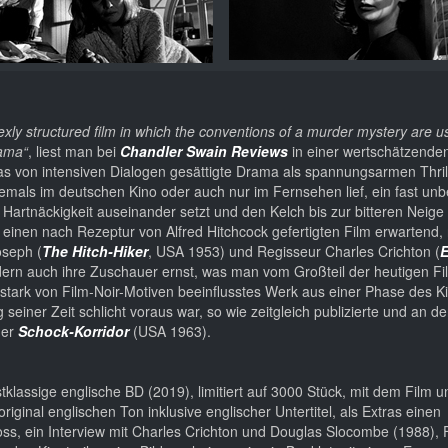
lexly structured film in which the conventions of a murder mystery are u
rama“
, liest man bei
Chandler Swain Reviews
in einer wertschätzende
as von intensiven Dialogen gesättigte Drama als spannungsarmen Thrill
iemals im deutschen Kino oder auch nur im Fernsehen lief, ein fast un
Hartnäckigkeit auseinander setzt und den Kelch bis zur bitteren Neige l
einen nach Rezeptur von Alfred Hitchcock gefertigten Film erwartend,
oseph (
The Hitch-Hiker
, USA 1953) und Regisseur Charles Crichton (
E
ndern auch ihre Zuschauer ernst, was man vom Großteil der heutigen F
stark von Film-Noir-Motiven beeinflusstes Werk aus einer Phase des K
seiner Zeit schlicht voraus war, so wie zeitgleich publizierte und an d
der
Schock-Korridor
(USA 1963).
stklassige englische BD (2019), limitiert auf 3000 Stück, mit dem Film 
riginal englischen Ton inklusive englischer Untertitel, als Extras einen
s, ein Interview mit Charles Crichton und Douglas Slocombe (1988), 