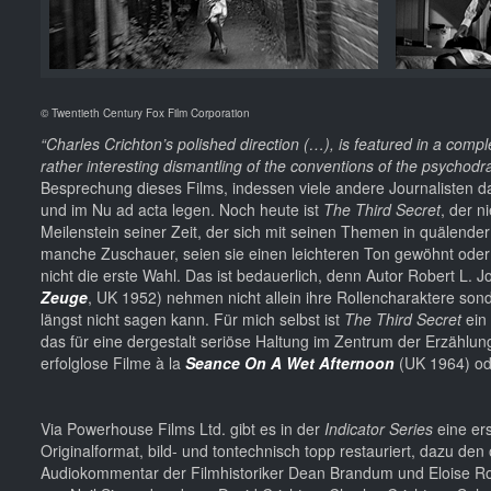
© Twentieth Century Fox Film Corporation
“Charles Crichton’s polished direction (…), is featured in a comp
rather interesting dismantling of the conventions of the psychod
Besprechung dieses Films, indessen viele andere Journalisten d
und im Nu ad acta legen. Noch heute ist
The Third Secret
, der n
Meilenstein seiner Zeit, der sich mit seinen Themen in quälender 
manche Zuschauer, seien sie einen leichteren Ton gewöhnt oder 
nicht die erste Wahl. Das ist bedauerlich, denn Autor Robert L. J
Zeuge
, UK 1952) nehmen nicht allein ihre Rollencharaktere so
längst nicht sagen kann. Für mich selbst ist
The Third Secret
ein 
das für eine dergestalt seriöse Haltung im Zentrum der Erzählung 
erfolglose Filme à la
Seance On A Wet Afternoon
(UK 1964) o
Via Powerhouse Films Ltd. gibt es in der
Indicator Series
eine er
Originalformat, bild- und tontechnisch topp restauriert, dazu den o
Audiokommentar der Filmhistoriker Dean Brandum und Eloise Ros