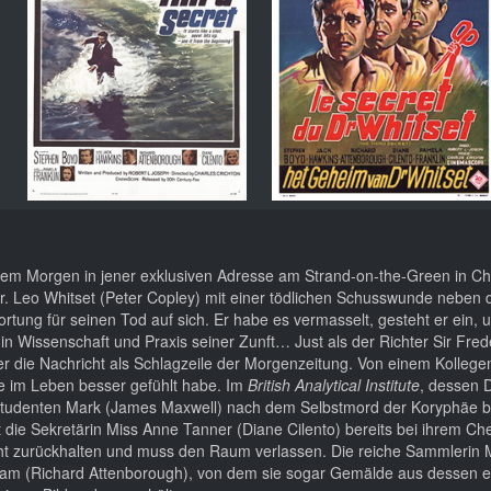
sem Morgen in jener exklusiven Adresse am Strand-on-the-Green in Ch
 Dr. Leo Whitset (Peter Copley) mit einer tödlichen Schusswunde neben
rtung für seinen Tod auf sich. Er habe es vermasselt, gesteht er ein, 
 Wissenschaft und Praxis seiner Zunft… Just als der Richter Sir Frede
er die Nachricht als Schlagzeile der Morgenzeitung. Von einem Kollege
ie im Leben besser gefühlt habe. Im
British Analytical Institute
, dessen D
om Studenten Mark (James Maxwell) nach dem Selbstmord der Koryphäe be
die Sekretärin Miss Anne Tanner (Diane Cilento) bereits bei ihrem Chef
cht zurückhalten und muss den Raum verlassen. Die reiche Sammlerin M
orham (Richard Attenborough), von dem sie sogar Gemälde aus dessen 