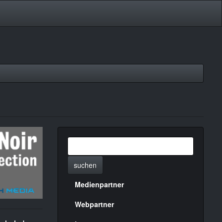
suchen
Medienpartner
Menülinks
rechte
Webpartner