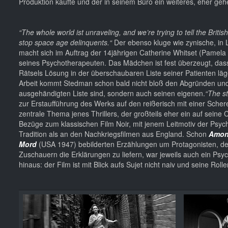
Produktion kaufte und der in seinem Büro ein weiteres, eher ge
“The whole world ist unraveling, and we’re trying to tell the Bri
stop space age delinquents.“
Der ebenso kluge wie zynische, in
macht sich im Auftrag der 14jährigen Catherine Whitset (Pamela
seines Psychotherapeuten. Das Mädchen ist fest überzeugt, dass
Rätsels Lösung in der überschaubaren Liste seiner Patienten läg
Arbeit kommt Stedman schon bald nicht bloß den Abgründen und F
ausgehändigten Liste sind, sondern auch seinen eigenen.
“The st
zur Erstaufführung des Werks auf den reißerisch mit einer Sche
zentrale Thema jenes Thrillers, der großteils eher ein auf seine
Bezüge zum klassischen Film Noir, mit jenem Leitmotiv der Psy
Tradition als an den Nachkriegsfilmen aus England. Schon
Amon
Mord
(USA 1947) bebilderten Erzählungen um Protagonisten, de
Zuschauern die Erklärungen zu liefern, war jeweils auch ein Psy
hinaus: der Film ist mit Blick aufs Sujet nicht naiv und seine Rol