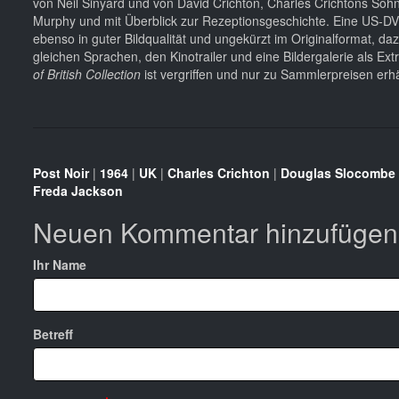
von Neil Sinyard und von David Crichton, Charles Crichtons Sohn,
Murphy und mit Überblick zur Rezeptionsgeschichte. Eine US-DV
ebenso in guter Bildqualität und ungekürzt im Originalformat, d
gleichen Sprachen, den Kinotrailer und eine Bildergalerie als E
of British Collection
ist vergriffen und nur zu Sammlerpreisen erhäl
Post Noir
|
1964
|
UK
|
Charles Crichton
|
Douglas Slocombe
Freda Jackson
Neuen Kommentar hinzufügen
Ihr Name
Betreff