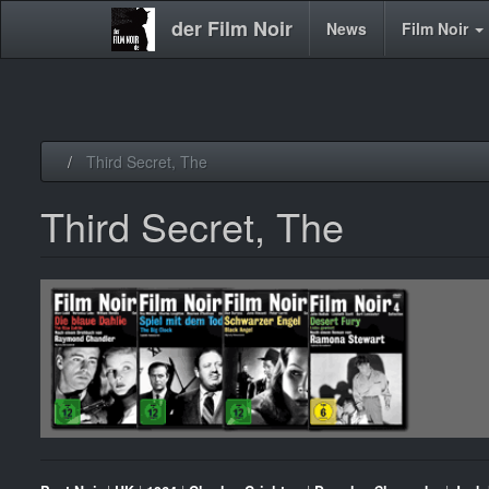
der Film Noir
Main
News
Film Noir
navigation
Direkt
Third Secret, The
zum
Inhalt
Third Secret, The