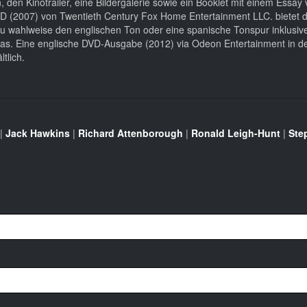
 den Kinotrailer, eine Bildergalerie sowie ein Booklet mit einem Essay
D (2007) von Twentieth Century Fox Home Entertainment LLC. bietet 
azu wahlweise den englischen Ton oder eine spanische Tonspur inklusiv
xtras. Eine englische DVD-Ausgabe (2012) via Odeon Entertainment in 
tlich.
|
Jack Hawkins
|
Richard Attenborough
|
Ronald Leigh-Hunt
|
Ste