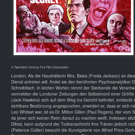
© Twentieth Century Fox Film Corporation
London: Als die Haushälterin Mrs. Bales (Freda Jackson) an die
Dienst antreten will, findet sie den berühmten Psychoanalytiker
Schreibtisch. In letzten Worten nimmt der Sterbende die Verantwo
vermelden die Londoner Zeitungen den Selbstmord einer Größe in
(Jack Hawkins) sich auf dem Weg ins Gericht befindet, entdeckt 
sichtbare Bestürzung angesprochen, erwirdert er, dass er sich n
Leo Whitset war, ist es Dr. Milton Gillen (Paul Rogers), der v
da jener sich keinen Reim darauf zu machen weiß. Indessen sitzt 
Diktat, kann aufgrund der Todesnachricht ihre Tränen jedoch ni
(Patience Collier) besucht die Kunstgalerie von Alfred Price-G