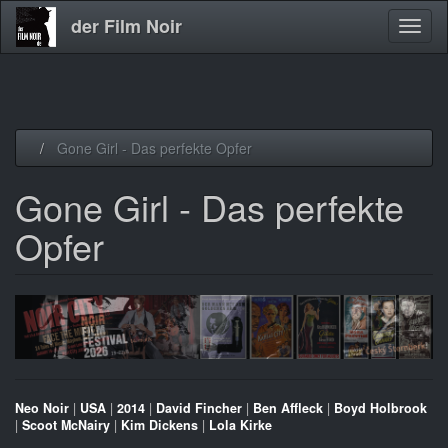
der Film Noir
Navig
aktivi
Direkt
Gone Girl - Das perfekte Opfer
zum
Inhalt
Gone Girl - Das perfekte
Opfer
Neo Noir
|
USA
|
2014
|
David Fincher
|
Ben Affleck
|
Boyd Holbrook
|
Scoot McNairy
|
Kim Dickens
|
Lola Kirke