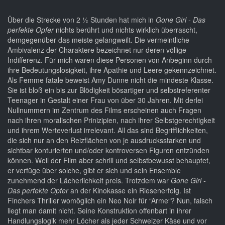
Über die Strecke von 2 ½ Stunden hat mich in
Gone Girl - Das
perfekte Opfer
nichts berührt und nichts wirklich überrascht,
demgegenüber das meiste gelangweilt. Die vermeintliche
Ambivalenz der Charaktere bezeichnet nur deren völlige
Indifferenz. Für mich waren diese Personen von Anbeginn durch
ihre Bedeutungslosigkeit, ihre Apathie und Leere gekennzeichnet.
Als Femme fatale beweist Amy Dunne nicht die mindeste Klasse.
Sie ist bloß ein bis zur Blödigkeit bösartiger und selbstreferenter
Teenager in Gestalt einer Frau von über 30 Jahren. Mit derlei
Nullnummern im Zentrum des Films erscheinen auch Fragen
nach ihren moralischen Prinizipien, nach ihrer Selbstgerechtigkeit
und ihrem Werteverlust irrelevant. All das sind Begrifflichkeiten,
die sich nur an den Reizflächen von je ausdrucksstarken und
sichtbar konturierten und/oder kontroversen Figuren entzünden
können. Weil der Film aber schrill und selbstbewusst behauptet,
er verfüge über solche, gibt er sich und sein Ensemble
zunehmend der Lächerlichkeit preis. Trotzdem war
Gone Girl -
Das perfekte Opfer
an der Kinokasse ein Riesenerfolg. Ist
Finchers Thriller womöglich ein Neo Noir für “Arme“? Nun, falsch
liegt man damit nicht. Seine Konstruktion offenbart in ihrer
Handlungslogik mehr Löcher als jeder Schweizer Käse und vor