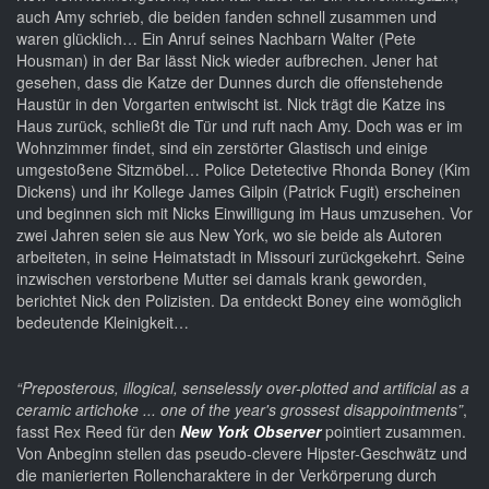
auch Amy schrieb, die beiden fanden schnell zusammen und
waren glücklich… Ein Anruf seines Nachbarn Walter (Pete
Housman) in der Bar lässt Nick wieder aufbrechen. Jener hat
gesehen, dass die Katze der Dunnes durch die offenstehende
Haustür in den Vorgarten entwischt ist. Nick trägt die Katze ins
Haus zurück, schließt die Tür und ruft nach Amy. Doch was er im
Wohnzimmer findet, sind ein zerstörter Glastisch und einige
umgestoßene Sitzmöbel… Police Detetective Rhonda Boney (Kim
Dickens) und ihr Kollege James Gilpin (Patrick Fugit) erscheinen
und beginnen sich mit Nicks Einwilligung im Haus umzusehen. Vor
zwei Jahren seien sie aus New York, wo sie beide als Autoren
arbeiteten, in seine Heimatstadt in Missouri zurückgekehrt. Seine
inzwischen verstorbene Mutter sei damals krank geworden,
berichtet Nick den Polizisten. Da entdeckt Boney eine womöglich
bedeutende Kleinigkeit…
“Preposterous, illogical, senselessly over-plotted and artificial as a
ceramic artichoke ... one of the year's grossest disappointments”
,
fasst Rex Reed für den
New York Observer
pointiert zusammen.
Von Anbeginn stellen das pseudo-clevere Hipster-Geschwätz und
die manierierten Rollencharaktere in der Verkörperung durch