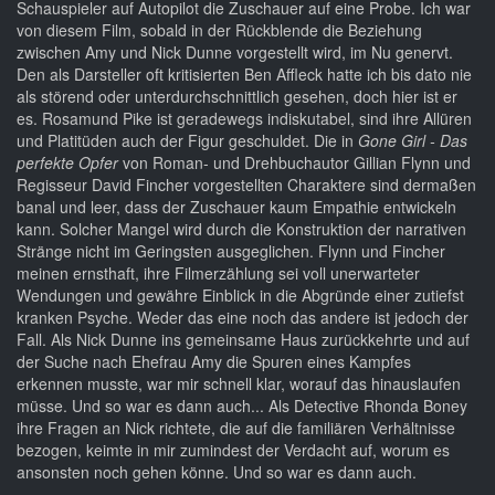
Schauspieler auf Autopilot die Zuschauer auf eine Probe. Ich war
von diesem Film, sobald in der Rückblende die Beziehung
zwischen Amy und Nick Dunne vorgestellt wird, im Nu genervt.
Den als Darsteller oft kritisierten Ben Affleck hatte ich bis dato nie
als störend oder unterdurchschnittlich gesehen, doch hier ist er
es. Rosamund Pike ist geradewegs indiskutabel, sind ihre Allüren
und Platitüden auch der Figur geschuldet. Die in
Gone Girl - Das
perfekte Opfer
von Roman- und Drehbuchautor Gillian Flynn und
Regisseur David Fincher vorgestellten Charaktere sind dermaßen
banal und leer, dass der Zuschauer kaum Empathie entwickeln
kann. Solcher Mangel wird durch die Konstruktion der narrativen
Stränge nicht im Geringsten ausgeglichen. Flynn und Fincher
meinen ernsthaft, ihre Filmerzählung sei voll unerwarteter
Wendungen und gewähre Einblick in die Abgründe einer zutiefst
kranken Psyche. Weder das eine noch das andere ist jedoch der
Fall. Als Nick Dunne ins gemeinsame Haus zurückkehrte und auf
der Suche nach Ehefrau Amy die Spuren eines Kampfes
erkennen musste, war mir schnell klar, worauf das hinauslaufen
müsse. Und so war es dann auch... Als Detective Rhonda Boney
ihre Fragen an Nick richtete, die auf die familiären Verhältnisse
bezogen, keimte in mir zumindest der Verdacht auf, worum es
ansonsten noch gehen könne. Und so war es dann auch.