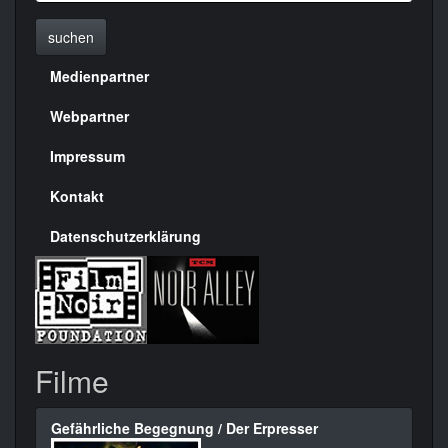
suchen
Medienpartner
Menülinks
rechte
Webpartner
Seite
Impressum
Kontakt
Datenschutzerklärung
Filme
Gefährliche Begegnung / Der Erpresser