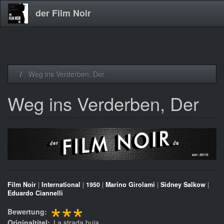
der Film Noir
Direkt
Weg ins Verderben, Der
zum
Inhalt
Weg ins Verderben, Der
Film Noir
|
International
|
1950
|
Marino Girolami
|
Sidney Salkow
|
Eduardo Ciannelli
***
Bewertung
Originaltitel
La strada buia