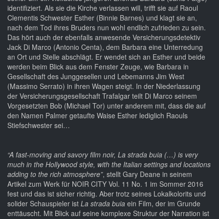
identifiziert. Als sie die Kirche verlassen will, trifft sie auf Raoul
Clementis Schwester Esther (Binnie Barnes) und klagt sie an,
nach dem Tod ihres Bruders nun wohl endlich zufrieden zu sein.
Das hört auch der ebenfalls anwesende Versicherungsdetektiv
Jack Di Marco (Antonio Centa), dem Barbara eine Unterredung
an Ort und Stelle abschlägt. Er wendet sich an Esther und beide
werden beim Blick aus dem Fenster Zeuge, wie Barbara in
Gesellschaft des Junggesellen und Lebemanns Jim West
(Massimo Serrato) in ihren Wagen steigt. In der Niederlassung
der Versicherungsgesellschaft Trafalgar teilt Di Marco seinem
Vorgesetzten Bob (Michael Tor) unter anderem mit, dass die auf
den Namen Palmer getaufte Waise Esther lediglich Raouls
Stiefschwester sei…
“A fast-moving and savory film noir, La strada buia (…) is very
much in the Hollywood style, with the Italian settings and locations
adding to the rich atmosphere”
, stellt Gary Deane in seinem
Artikel zum Werk für NOIR CITY Vol. 11 No. 1 im Sommer 2016
fest und das ist sicher richtig. Aber trotz seines Lokalkolorits und
solider Schauspieler ist
La strada buia
ein Film, der im Grunde
enttäuscht. Mit Blick auf seine komplexe Struktur der Narration ist