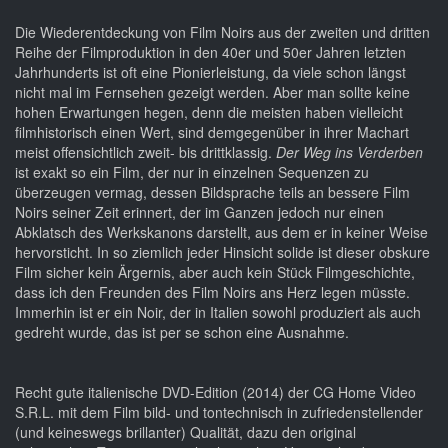
Die Wiederentdeckung von Film Noirs aus der zweiten und dritten
Reihe der Filmproduktion in den 40er und 50er Jahren letzten
Jahrhunderts ist oft eine Pionierleistung, da viele schon längst
nicht mal im Fernsehen gezeigt werden. Aber man sollte keine
hohen Erwartungen hegen, denn die meisten haben vielleicht
filmhistorisch einen Wert, sind demgegenüber in ihrer Machart
meist offensichtlich zweit- bis drittklassig.
Der Weg ins Verderben
ist exakt so ein Film, der nur in einzelnen Sequenzen zu
überzeugen vermag, dessen Bildsprache teils an bessere Film
Noirs seiner Zeit erinnert, der im Ganzen jedoch nur einen
Abklatsch des Werkskanons darstellt, aus dem er in keiner Weise
hervorsticht. In so ziemlich jeder Hinsicht solide ist dieser obskure
Film sicher kein Ärgernis, aber auch kein Stück Filmgeschichte,
dass ich den Freunden des Film Noirs ans Herz legen müsste.
Immerhin ist er ein Noir, der in Italien sowohl produziert als auch
gedreht wurde, das ist per se schon eine Ausnahme.
Recht gute italienische DVD-Edition (2014) der CG Home Video
S.R.L. mit dem Film bild- und tontechnisch in zufriedenstellender
(und keineswegs brillanter) Qualität, dazu den original