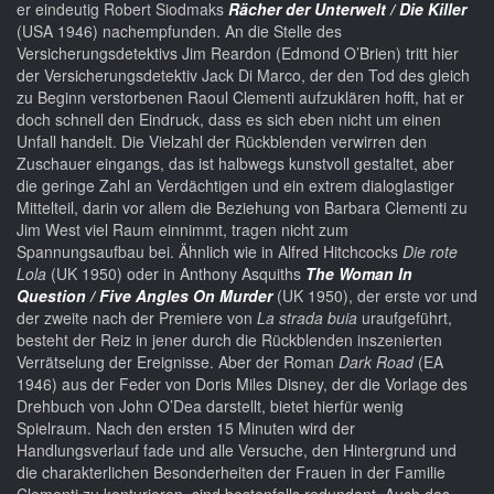
er eindeutig Robert Siodmaks
Rächer der Unterwelt / Die Killer
(USA 1946) nachempfunden. An die Stelle des
Versicherungsdetektivs Jim Reardon (Edmond O’Brien) tritt hier
der Versicherungsdetektiv Jack Di Marco, der den Tod des gleich
zu Beginn verstorbenen Raoul Clementi aufzuklären hofft, hat er
doch schnell den Eindruck, dass es sich eben nicht um einen
Unfall handelt. Die Vielzahl der Rückblenden verwirren den
Zuschauer eingangs, das ist halbwegs kunstvoll gestaltet, aber
die geringe Zahl an Verdächtigen und ein extrem dialoglastiger
Mittelteil, darin vor allem die Beziehung von Barbara Clementi zu
Jim West viel Raum einnimmt, tragen nicht zum
Spannungsaufbau bei. Ähnlich wie in Alfred Hitchcocks
Die rote
Lola
(UK 1950) oder in Anthony Asquiths
The Woman In
Question / Five Angles On Murder
(UK 1950), der erste vor und
der zweite nach der Premiere von
La strada buia
uraufgeführt,
besteht der Reiz in jener durch die Rückblenden inszenierten
Verrätselung der Ereignisse. Aber der Roman
Dark Road
(EA
1946) aus der Feder von Doris Miles Disney, der die Vorlage des
Drehbuch von John O’Dea darstellt, bietet hierfür wenig
Spielraum. Nach den ersten 15 Minuten wird der
Handlungsverlauf fade und alle Versuche, den Hintergrund und
die charakterlichen Besonderheiten der Frauen in der Familie