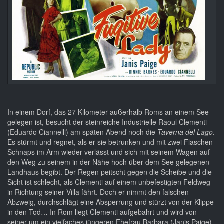
In einem Dorf, das 27 Kilometer außerhalb Roms an einem See
gelegen ist, besucht der steinreiche Industrielle Raoul Clementi
(Eduardo Ciannelli) am späten Abend noch die
Taverna del Lago
.
Es stürmt und regnet, als er sie betrunken und mit zwei Flaschen
Schnaps im Arm wieder verlässt und sich mit seinem Wagen auf
den Weg zu seinem in der Nähe hoch über dem See gelegenen
Landhaus begibt. Der Regen peitscht gegen die Scheibe und die
Sicht ist schlecht, als Clementi auf einem unbefestigten Feldweg
in Richtung seiner Villa fährt. Doch er nimmt den falschen
Abzweig, durchschlägt eine Absperrung und stürzt von der Klippe
in den Tod… In Rom liegt Clementi aufgebahrt und wird von
seiner um ein vielfaches jüngeren Ehefrau Barbara (Janis Paige)