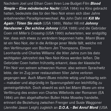
Nachdem Joel und Ethan Coen ihren Low-Budget-Film
Blood
Simple – Eine mörderische Nacht
(USA 1984) ins Kino gebracht
hatten, bedeutete das für den Neo Noir einen sich über Jahre
anbahnenden Paradigmenwechsel. Als John Dahl mit
Kill Me
Again / Töten Sie mich
(USA 1989), Walter Hill mit
Johnny
Handsome - Der schöne Johnny
(USA 1989) und die Gebrüder
Coen mit
Miller’s Crossing
(USA 1990) aufwarteten, war endgültig
klar, dass sich etwas zu verändern begonnen hatte.
Miami Blues
ist ein Neo Noir, der in die Anfänge jener Welle fällt, welche mit
den Verfilmungen von Büchern Jim Thompsons, Elmore
Leonhards und Charles Williams’ die 90er Jahre zum bis dato
wichtigsten Jahrzehnt des Neo-Noir-Kinos werden ließen. Die
Gebrüder Coen hatten frühzeitig erkannt, dass der klassische
Film Noir von seinem schwarzen Humor, also seinem Sprachwitz
lebte, der im Zug jener restaurativen 50er Jahre verloren
gegangen war. Auch
Miami Blues
möchte witzig
und
bösartig sein
– makaber und abgründig im Spannungsfeld von leichtfüßig zu
gemeingefährlich. Doch obwohl es sich bei
Miami Blues
um eine
Verfilmung des ersten von Charles Willefords vier Romanen (EA
1984) um den abgehalfterten Bullen Hoke Moseley handelte,
erinnert die Beziehung zwischen Frenger und Susie Waggoner
(Jennifer Jason Leigh) zugleich an
D.O.A. - Bei Anruf Mord
(USA