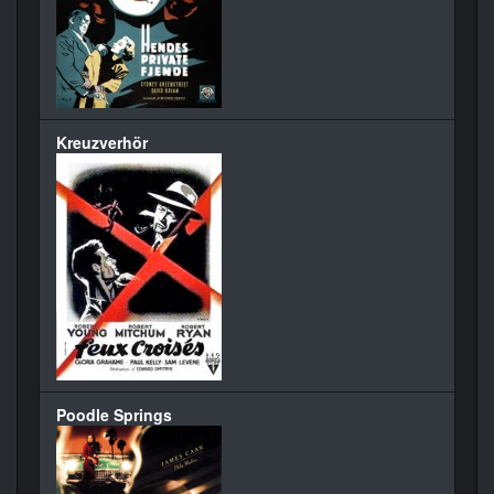
Kreuzverhör
Poodle Springs