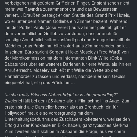
Vorbeigehen mit geübtem Griff einen Finger. Er sieht schon nicht
mehr, wie Ravindra zusammenbricht und das Bewusstsein
verliert… Draußen besteigt er den Shuttle des Grand Prix Hotels,
wo er unter dem Namen Gotliebs ein Zimmer bezieht. Während
ihn der Portier Pablo (José Pérez) aufs Zimmer geleitet, gibt er
dem vermeintlichen Gotlieb zu verstehen, dass er auch für
sonstige Annehmlichkeiten zuständig sei und Frenger bestellt ein
Mädchen, das Pablo ihm bitte sofort aufs Zimmer senden solle…
In seinem Büro spricht Sergeant Hoke Moseley (Fred Ward) von
der Mordkommission mit dem Informanten Blink Willie (Obba
Babatundé) über ein weiteres Darlehen für eine Wette, als ihn ein
Anruf erreicht. Moseley schließt mit Willie die Wette ab den
Hantelmörder zu fassen und verlässt, nachdem er sein Gebiss
eingesetzt hat, eilig das Präsidium…
“Is she really Princess Not-so-bright or is she pretending?”
Zweierlei fällt bei dem 25 Jahre alten Film schnell ins Auge. Zum
ersten sind alle Darsteller besser als das Drehbuch, ein für
Hollywoodfilme, die so vordergründig mit dem
Unterhaltungsbedürfnis des Zuschauers kokettieren, weil sie den
Erfolg an der Kinokasse im Blick haben, ganz typisches Merkmal.
Zum zweiten stellt sich beim Abspann die Frage, aus welchem