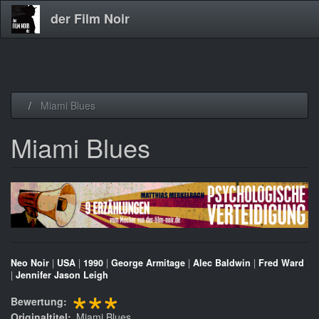
der Film Noir
Direkt
Miami Blues
zum
Inhalt
Miami Blues
Neo Noir
|
USA
|
1990
|
George Armitage
|
Alec Baldwin
|
Fred Ward
|
Jennifer Jason Leigh
***
Bewertung
Originaltitel
Miami Blues