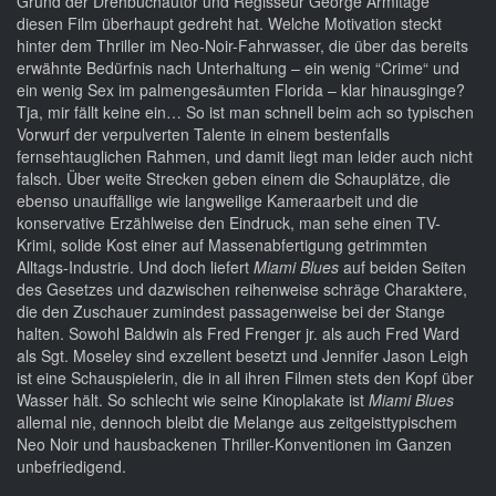
Grund der Drehbuchautor und Regisseur George Armitage
diesen Film überhaupt gedreht hat. Welche Motivation steckt
hinter dem Thriller im Neo-Noir-Fahrwasser, die über das bereits
erwähnte Bedürfnis nach Unterhaltung – ein wenig “Crime“ und
ein wenig Sex im palmengesäumten Florida – klar hinausginge?
Tja, mir fällt keine ein… So ist man schnell beim ach so typischen
Vorwurf der verpulverten Talente in einem bestenfalls
fernsehtauglichen Rahmen, und damit liegt man leider auch nicht
falsch. Über weite Strecken geben einem die Schauplätze, die
ebenso unauffällige wie langweilige Kameraarbeit und die
konservative Erzählweise den Eindruck, man sehe einen TV-
Krimi, solide Kost einer auf Massenabfertigung getrimmten
Alltags-Industrie. Und doch liefert
Miami Blues
auf beiden Seiten
des Gesetzes und dazwischen reihenweise schräge Charaktere,
die den Zuschauer zumindest passagenweise bei der Stange
halten. Sowohl Baldwin als Fred Frenger jr. als auch Fred Ward
als Sgt. Moseley sind exzellent besetzt und Jennifer Jason Leigh
ist eine Schauspielerin, die in all ihren Filmen stets den Kopf über
Wasser hält. So schlecht wie seine Kinoplakate ist
Miami Blues
allemal nie, dennoch bleibt die Melange aus zeitgeisttypischem
Neo Noir und hausbackenen Thriller-Konventionen im Ganzen
unbefriedigend.