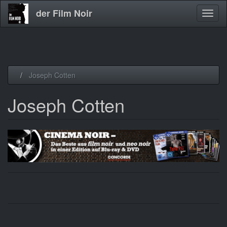
der Film Noir
Navig
aktivi
Direkt
Joseph Cotten
zum
Inhalt
Joseph Cotten