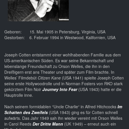
Geboren: 15. Mai 1905 in Petersburg, Virginia, USA
Gestorben: 6. Februar 1994 in Westwood, Kalifornien, USA
Joseph Cotten entstammt einer wohlhabenden Familie aus dem
US-amerikanischen Süden. Es war seine Bekanntschaft und
lebenslange Freundschaft zu Orson Welles, die ihn in den
Dreißigern erst ans Theater und später zum Film brachte. In
Welles’ Filmdebüt
Citizen Kane
(USA 1941) spielte Joseph Cotten
seine erste Hollywoodrolle und in Norman Fosters von RKO stark
gekürztem Film Noir
Journey Into Fear
(USA 1943) hatte er die
Hauptrolle inne.
Nach seinem formidablen “Uncle Charlie“ in Alfred Hitchcocks
Im
Schatten des Zweifels
(USA 1943) ging es für Cotten schnell
aufwärts. Das Jahr 1949 sah ihn wieder vereint mit Orson Welles
in Carol Reeds
Der Dritte Mann
(UK 1949) – erneut auch ein