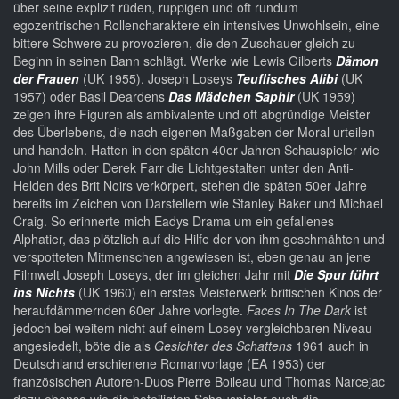
über seine explizit rüden, ruppigen und oft rundum
egozentrischen Rollencharaktere ein intensives Unwohlsein, eine
bittere Schwere zu provozieren, die den Zuschauer gleich zu
Beginn in seinen Bann schlägt. Werke wie Lewis Gilberts
Dämon
der Frauen
(UK 1955), Joseph Loseys
Teuflisches Alibi
(UK
1957) oder Basil Deardens
Das Mädchen Saphir
(UK 1959)
zeigen ihre Figuren als ambivalente und oft abgründige Meister
des Überlebens, die nach eigenen Maßgaben der Moral urteilen
und handeln. Hatten in den späten 40er Jahren Schauspieler wie
John Mills oder Derek Farr die Lichtgestalten unter den Anti-
Helden des Brit Noirs verkörpert, stehen die späten 50er Jahre
bereits im Zeichen von Darstellern wie Stanley Baker und Michael
Craig. So erinnerte mich Eadys Drama um ein gefallenes
Alphatier, das plötzlich auf die Hilfe der von ihm geschmähten und
verspotteten Mitmenschen angewiesen ist, eben genau an jene
Filmwelt Joseph Loseys, der im gleichen Jahr mit
Die Spur führt
ins Nichts
(UK 1960) ein erstes Meisterwerk britischen Kinos der
heraufdämmernden 60er Jahre vorlegte.
Faces In The Dark
ist
jedoch bei weitem nicht auf einem Losey vergleichbaren Niveau
angesiedelt, böte die als
Gesichter des Schattens
1961 auch in
Deutschland erschienene Romanvorlage (EA 1953) der
französischen Autoren-Duos Pierre Boileau und Thomas Narcejac