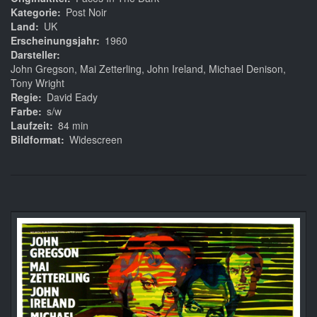
Kategorie
Post Noir
Land
UK
Erscheinungsjahr
1960
Darsteller
John Gregson, Mai Zetterling, John Ireland, Michael Denison,
Tony Wright
Regie
David Eady
Farbe
s/w
Laufzeit
84 min
Bildformat
Widescreen