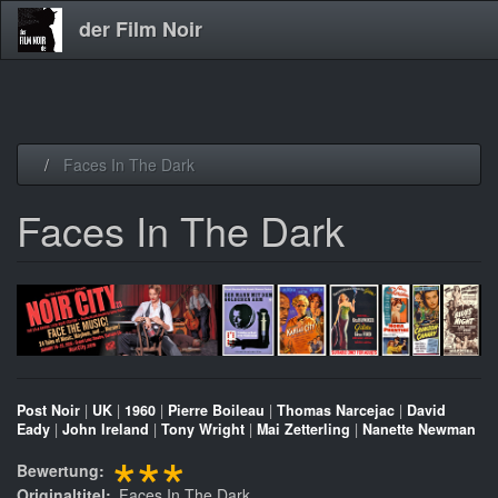
der Film Noir
Direkt
Faces In The Dark
zum
Inhalt
Faces In The Dark
Post Noir
|
UK
|
1960
|
Pierre Boileau
|
Thomas Narcejac
|
David
Eady
|
John Ireland
|
Tony Wright
|
Mai Zetterling
|
Nanette Newman
***
Bewertung
Originaltitel
Faces In The Dark