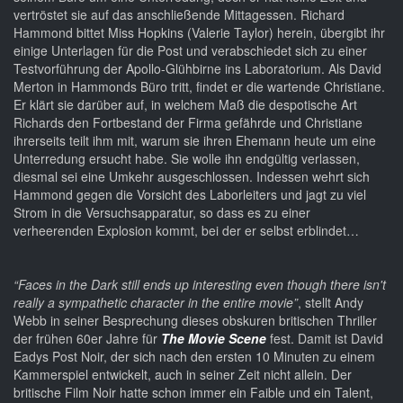
vertröstet sie auf das anschließende Mittagessen. Richard
Hammond bittet Miss Hopkins (Valerie Taylor) herein, übergibt ihr
einige Unterlagen für die Post und verabschiedet sich zu einer
Testvorführung der Apollo-Glühbirne ins Laboratorium. Als David
Merton in Hammonds Büro tritt, findet er die wartende Christiane.
Er klärt sie darüber auf, in welchem Maß die despotische Art
Richards den Fortbestand der Firma gefährde und Christiane
ihrerseits teilt ihm mit, warum sie ihren Ehemann heute um eine
Unterredung ersucht habe. Sie wolle ihn endgültig verlassen,
diesmal sei eine Umkehr ausgeschlossen. Indessen wehrt sich
Hammond gegen die Vorsicht des Laborleiters und jagt zu viel
Strom in die Versuchsapparatur, so dass es zu einer
verheerenden Explosion kommt, bei der er selbst erblindet…
“Faces in the Dark still ends up interesting even though there isn't
really a sympathetic character in the entire movie”
, stellt Andy
Webb in seiner Besprechung dieses obskuren britischen Thriller
der frühen 60er Jahre für
The Movie Scene
fest. Damit ist David
Eadys Post Noir, der sich nach den ersten 10 Minuten zu einem
Kammerspiel entwickelt, auch in seiner Zeit nicht allein. Der
britische Film Noir hatte schon immer ein Faible und ein Talent,