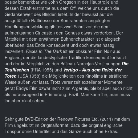
positiv bemerkbar wie John Gregson in der Hauptrolle und
dessen Erzählerstimme aus dem Off, welche uns durch die
Gedankenwelt des Blinden leitet. In der bewusst auf die
ausgetüftelte Raffinesse der Kontrahenten angelegten
Handlungsentwicklung gibt es zwei Schnitzer, die dem
aufmerksamen Cineasten den Genuss etwas verderben. Der
Mittelteil mit dem erwähnten Bühnencharakter ist dialogisch
überladen, das Ende konsequent und doch etwas hastig
inszeniert.
Faces In The Dark
ist ein obskurer Film Noir aus
England, der die landestypische Tradition konsequent fortsetzt
und der im Vergleich zu den Boileau-Narcejac-Verfilmungen
Die
Teuflischen
(FRA 1955) und
Vertigo - Aus dem Reich der
Toten
(USA 1958) die Möglichkeiten des Kinofilms in sträflicher
Weise außen vor lässt. Trotz vereinzelt exzellenter Momente
gerät Eadys Film dzwar nicht zum Ärgernis, bleibt aber auch nicht
als herausragend in Erinnerung. Fazit: Man kann ihn, man muss
ihn aber nicht sehen.
Sehr gute DVD-Edition der Renown Pictures Ltd. (2011) mit dem
Film ungekürzt im Originalformat, dazu die original englische
Tonspur ohne Untertitel und das Ganze auch ohne Extras.