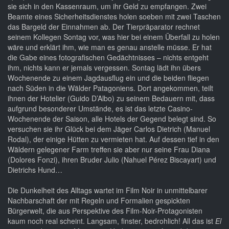
sie sich in den Kassenraum, um ihr Geld zu empfangen. Zwei
Beamte eines Sicherheitsdienstes holen soeben mit zwei Taschen
das Bargeld der Einnahmen ab. Der Tierpräparator rechnet
seinem Kollegen Sontag vor, was hier bei einem Überfall zu holen
wäre und erklärt ihm, wie man es genau anstelle müsse. Er hat
die Gabe eines fotografischen Gedächtnisses – nichts entgeht
ihm, nichts kann er jemals vergessen. Sontag lädt ihn übers
Wochenende zu einem Jagdausflug ein und die beiden fliegen
nach Süden in die Wälder Patagoniens. Dort angekommen, teilt
ihnen der Hotelier (Guido D’Albo) zu seinem Bedauern mit, dass
aufgrund besonderer Umstände, es ist das letzte Casino-
Wochenende der Saison, alle Hotels der Gegend belegt sind. So
versuchen sie ihr Glück bei dem Jäger Carlos Dietrich (Manuel
Rodal), der einige Hütten zu vermieten hat. Auf dessen tief in den
Wäldern gelegener Farm treffen sie aber nur seine Frau Diana
(Dolores Fonzi), ihren Bruder Julio (Nahuel Pérez Biscayart) und
Dietrichs Hund…
Die Dunkelheit des Alltags wartet im Film Noir in unmittelbarer
Nachbarschaft der mit Regeln und Formalien gespickten
Bürgerwelt, die aus Perspektive des Film-Noir-Protagonisten
kaum noch real scheint. Langsam, finster, bedrohlich! All das ist
El