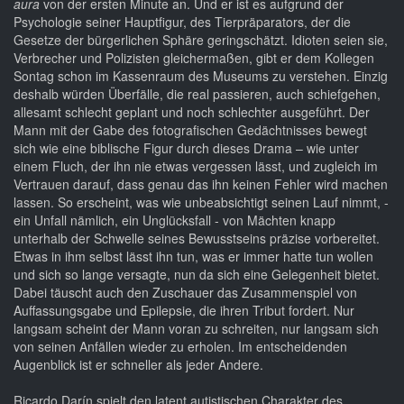
aura
von der ersten Minute an. Und er ist es aufgrund der
Psychologie seiner Hauptfigur, des Tierpräparators, der die
Gesetze der bürgerlichen Sphäre geringschätzt. Idioten seien sie,
Verbrecher und Polizisten gleichermaßen, gibt er dem Kollegen
Sontag schon im Kassenraum des Museums zu verstehen. Einzig
deshalb würden Überfälle, die real passieren, auch schiefgehen,
allesamt schlecht geplant und noch schlechter ausgeführt. Der
Mann mit der Gabe des fotografischen Gedächtnisses bewegt
sich wie eine biblische Figur durch dieses Drama – wie unter
einem Fluch, der ihn nie etwas vergessen lässt, und zugleich im
Vertrauen darauf, dass genau das ihn keinen Fehler wird machen
lassen. So erscheint, was wie unbeabsichtigt seinen Lauf nimmt, -
ein Unfall nämlich, ein Unglücksfall - von Mächten knapp
unterhalb der Schwelle seines Bewusstseins präzise vorbereitet.
Etwas in ihm selbst lässt ihn tun, was er immer hatte tun wollen
und sich so lange versagte, nun da sich eine Gelegenheit bietet.
Dabei täuscht auch den Zuschauer das Zusammenspiel von
Auffassungsgabe und Epilepsie, die ihren Tribut fordert. Nur
langsam scheint der Mann voran zu schreiten, nur langsam sich
von seinen Anfällen wieder zu erholen. Im entscheidenden
Augenblick ist er schneller als jeder Andere.
Ricardo Darín spielt den latent autistischen Charakter des