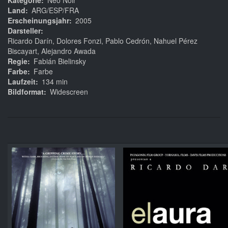
Kategorie
Neo Noir
Land
ARG/ESP/FRA
Erscheinungsjahr
2005
Darsteller
Ricardo Darín, Dolores Fonzi, Pablo Cedrón, Nahuel Pérez
Biscayart, Alejandro Awada
Regie
Fabián Bielinsky
Farbe
Farbe
Laufzeit
134 min
Bildformat
Widescreen