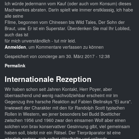
Ich würde jedermann vom Kauf (oder auch vom Konsum) dieses
Machwerkes abraten. Darin spielt wie immer erstklassig, ich habe
alle seine
FIlme, begonnen vom Chinesen bis Wild Tales, Der Sohn der
Braut, usw. Er ist ein Superstar. Überdenken Sie mal Ihr Loblied,
auch das ist
für mich unverständlich - tut mir leid.
Anmelden
, um Kommentare verfassen zu können
Gespeichert von
concierge
am 30. März 2017 - 12:38
Permalink
Internationale Rezeption
Wir haben schon seit Jahren Kontakt, Herr Poyer, aber
überraschend und wenig nachvollziehbar erscheint mir im
Gegenzug ihre harsche Reaktion auf Fabien Bielinskys "El aura".
Inwieweit der Charakter mit den für Randolph Scott typischen
Rollen in Western, wo jener besonders bei Budd Boetticher
zwischen 1956 und 1960 zwar den einsamen Wolf aber einen
solchen von brav konservativer Gesinnung gibt, viel gemeinsam
haben soll, bleibt mir ein Rätsel. Der Tierpräparator ist eine
gänzlich andere, sich selbst rätselhafte und vollends