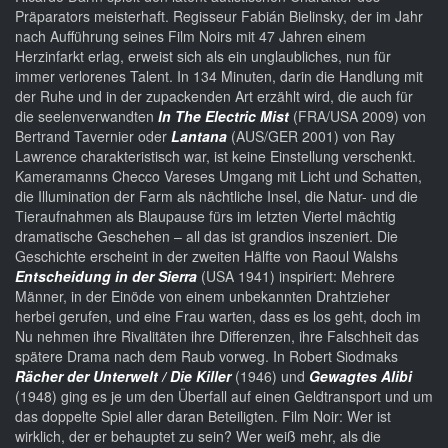
Präparators meisterhaft. Regisseur Fabián Bielinsky, der im Jahr
nach Aufführung seines Film Noirs mit 47 Jahren einem
Herzinfarkt erlag, erweist sich als ein unglaubliches, nun für
immer verlorenes Talent. In 134 Minuten, darin die Handlung mit
der Ruhe und in der zupackenden Art erzählt wird, die auch für
die seelenverwandten
In The Electric Mist
(FRA/USA 2009) von
Bertrand Tavernier oder
Lantana
(AUS/GER 2001) von Ray
Lawrence charakteristisch war, ist keine Einstellung verschenkt.
Kameramanns Checco Vareses Umgang mit Licht und Schatten,
die Illumination der Farm als nächtliche Insel, die Natur- und die
Tieraufnahmen als Blaupause fürs im letzten Viertel mächtig
dramatische Geschehen – all das ist grandios inszeniert. Die
Geschichte erscheint in der zweiten Hälfte von Raoul Walshs
Entscheidung in der Sierra
(USA 1941) inspiriert: Mehrere
Männer, in der Einöde von einem unbekannten Drahtzieher
herbei gerufen, und eine Frau warten, dass es los geht, doch im
Nu nehmen ihre Rivalitäten ihre Differenzen, ihre Falschheit das
spätere Drama nach dem Raub vorweg. In Robert Siodmaks
Rächer der Unterwelt / Die Killer
(1946) und
Gewagtes Alibi
(1948) ging es je um den Überfall auf einen Geldtransport und um
das doppelte Spiel aller daran Beteiligten. Film Noir: Wer ist
wirklich, der er behauptet zu sein? Wer weiß mehr, als die