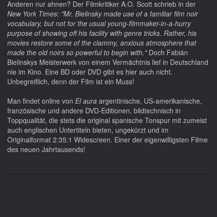
Anderen nur ahnen? Der Filmkritiker A.O. Scott schrieb in der
New York Times
:
"Mr. Bielinsky made use of a familiar film noir
vocabulary, but not for the usual young-filmmaker-in-a-hurry
purpose of showing off his facility with genre tricks. Rather, his
movies restore some of the clammy, anxious atmosphere that
made the old noirs so powerful to begin with."
Doch Fabián
Bielinskys Meisterwerk von einem Vermächtnis lief in Deutschland
nie im Kino. Eine BD oder DVD gibt es hier auch nicht.
Unbegreiflich, denn der Film ist ein Muss!
Man findet online von
El aura
argentinische, US-amerikanische,
französische und andere DVD-Editionen, bildtechnisch in
Toppqualität, die stets die original spanische Tonspur mit zumeist
auch englischen Untertiteln bieten, ungekürzt und im
Originalformat 2:35:1 Widescreen. Einer der eigenwilligsten Filme
des neuen Jahrtausends!