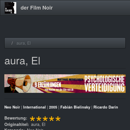
der Film Noir
Direkt
aura, El
zum
Inhalt
aura, El
Neo Noir
|
International
|
2005
|
Fabián Bielinsky
|
Ricardo Darin
*****
Bewertung
Originaltitel
aura, El