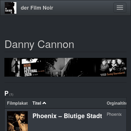
der Film Noir
Navig
aktivi
Danny Cannon
Direkt
zum
Inhalt
P
(1)
Filmplakat
Titel
Orginaltitel
Phoenix – Blutige Stadt
Phoenix