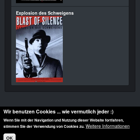
Explosion des Schweigens
Wir benutzen Cookies ... wie vermutlich jeder :)
Wenn Sie mit der Navigation und Nutzung dieser Website fortfahren,
Weitere Informationen
stimmen Sie der Verwendung von Cookies zu.
Diese Website ist urheberrechtlich geschützt: © 2010-2026 der Film Noir de. Alle
Rechte vorbehalten.
OK