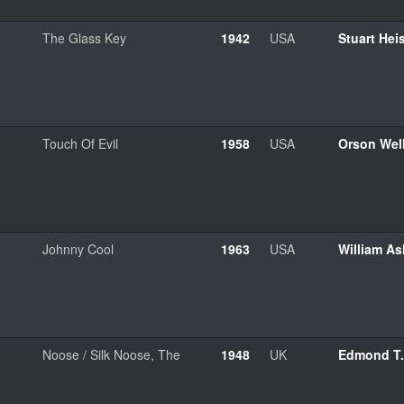
The Glass Key
1942
USA
Stuart Heis
Touch Of Evil
1958
USA
Orson Wel
Johnny Cool
1963
USA
William As
Noose / Silk Noose, The
1948
UK
Edmond T. 