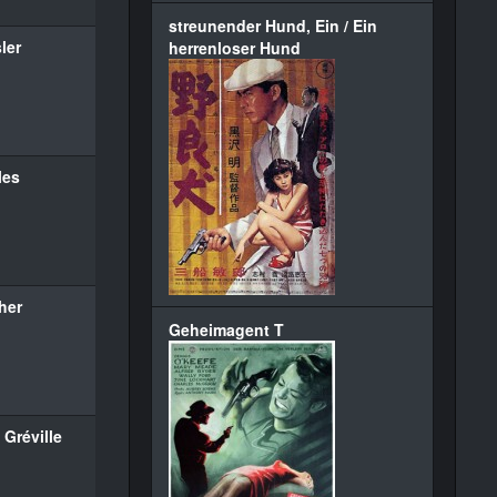
streunender Hund, Ein / Ein
ler
herrenloser Hund
les
her
Geheimagent T
Gréville