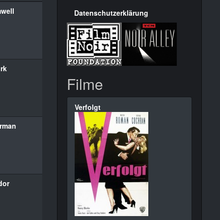
well
Datenschutzerklärung
rk
Filme
Verfolgt
urman
dor