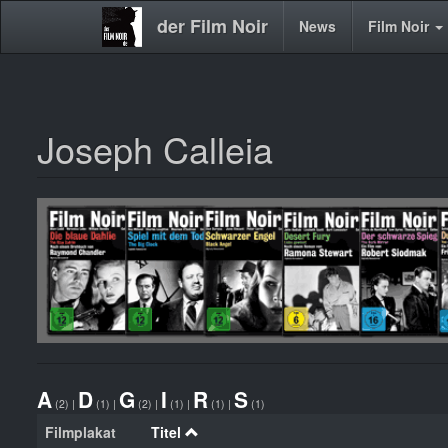
der Film Noir
Main
News
Film Noir
navigation
Joseph Calleia
Direkt
zum
Inhalt
A
D
G
I
R
S
(2)
|
(1)
|
(2)
|
(1)
|
(1)
|
(1)
Filmplakat
Titel