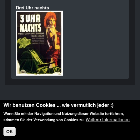
Drei Uhr nachts
Wir benutzen Cookies ... wie vermutlich jeder :)
Wenn Sie mit der Navigation und Nutzung dieser Website fortfahren,
Weitere Informationen
stimmen Sie der Verwendung von Cookies zu.
Diese Website ist urheberrechtlich geschützt: © 2010-2026 der Film Noir de. Alle
Rechte vorbehalten.
OK