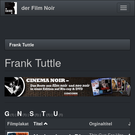
der Film Noir
Navig
aktivi
Direkt
Frank Tuttle
zum
Inhalt
Frank Tuttle
G
N
S
T
U
(1)
|
(1)
|
(1)
|
(1)
|
(1)
Filmplakat
Titel
Orginaltitel
Ja