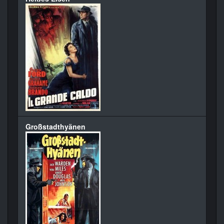
Großstadthyänen