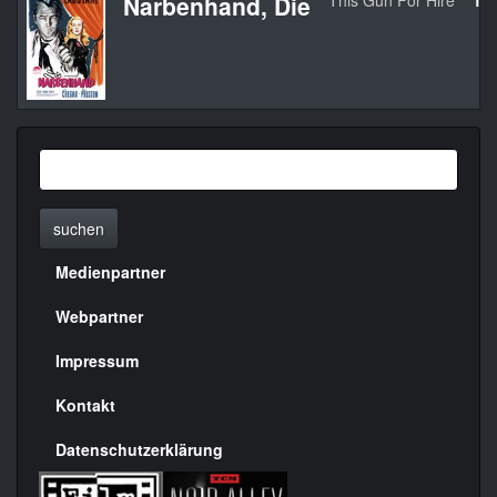
Narbenhand, Die
This Gun For Hire
19
suchen
Medienpartner
Menülinks
rechte
Webpartner
Seite
Impressum
Kontakt
Datenschutzerklärung