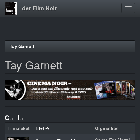
der Film Noir
Navig
aktivi
Direkt
Tay Garnett
zum
Inhalt
Tay Garnett
C
I
(1)
|
(1)
Filmplakat
Titel
Orginaltitel
Ja