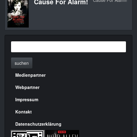
Cause For Alarm!
Cause For Alarm!
19
suchen
Medienpartner
Menülinks
rechte
Webpartner
Seite
Impressum
Kontakt
Datenschutzerklärung