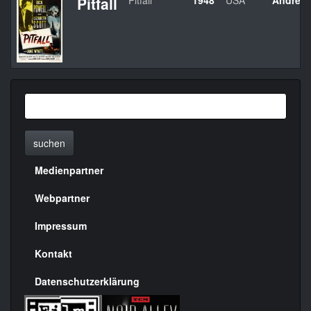
Pitfall
Pitfall
1948
USA
André D
suchen
Medienpartner
Menülinks
rechte
Webpartner
Seite
Impressum
Kontakt
Datenschutzerklärung