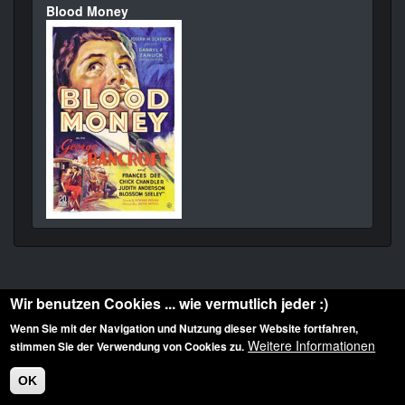
Blood Money
Wir benutzen Cookies ... wie vermutlich jeder :)
Wenn Sie mit der Navigation und Nutzung dieser Website fortfahren,
Weitere Informationen
stimmen Sie der Verwendung von Cookies zu.
Diese Website ist urheberrechtlich geschützt: © 2010-2026 der Film Noir de. Alle
Rechte vorbehalten.
OK