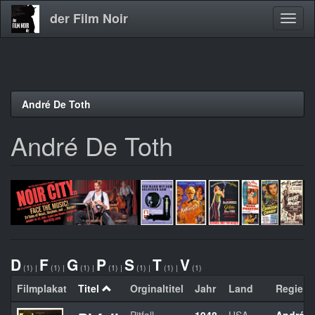
der Film Noir
Navig
aktivi
Direkt
André De Toth
zum
Inhalt
André De Toth
D
F
G
P
S
T
V
(1)
|
(1)
|
(1)
|
(1)
|
(1)
|
(1)
|
(1)
Filmplakat
Titel
Orginaltitel
Jahr
Land
Regie