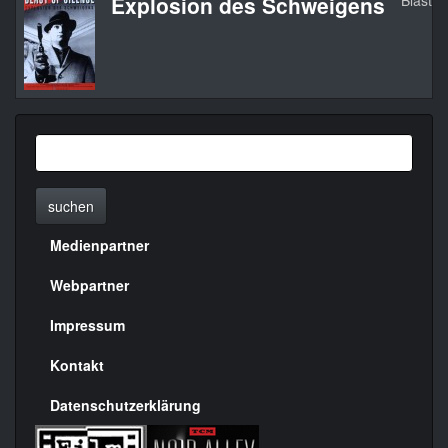
Explosion des Schweigens
Blast o
suchen
Medienpartner
Menülinks
rechte
Webpartner
Seite
Impressum
Kontakt
Datenschutzerklärung