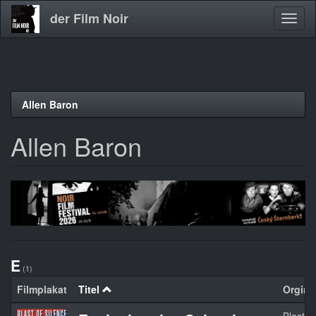
der Film Noir
Navig
aktivi
Direkt
Allen Baron
zum
Inhalt
Allen Baron
E
(1)
Filmplakat
Titel
Orginal