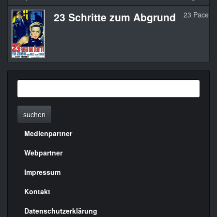
23 Schritte zum Abgrund
23 Paces T
suchen
Medienpartner
Menülinks
rechte
Webpartner
Seite
Impressum
Kontakt
Datenschutzerklärung