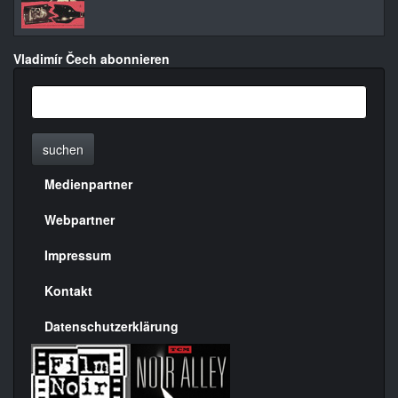
Vladimír Čech abonnieren
suchen
Medienpartner
Menülinks
rechte
Webpartner
Seite
Impressum
Kontakt
Datenschutzerklärung