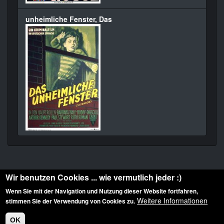
unheimliche Fenster, Das
Wir benutzen Cookies ... wie vermutlich jeder :)
Wenn Sie mit der Navigation und Nutzung dieser Website fortfahren,
Weitere Informationen
stimmen Sie der Verwendung von Cookies zu.
Diese Website ist urheberrechtlich geschützt: © 2010-2026 der Film Noir de. Alle
Rechte vorbehalten.
OK