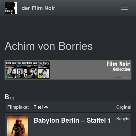
der Film Noir
Navig
aktivi
Achim von Borries
Direkt
zum
Inhalt
B
(1)
Filmplakat
Titel
Orginaltit
Babylon Berlin – Staffel 1
Babylon Be