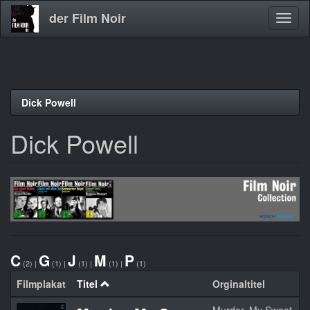
der Film Noir
Navig
aktivi
Direkt
Dick Powell
zum
Inhalt
Dick Powell
C
G
J
M
P
(2)
|
(1)
|
(1)
|
(1)
|
(1)
Filmplakat
Titel
Orginaltitel
J