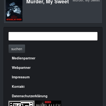
Murder, My Sweet
Murder, My Sweet
1
suchen
Medienpartner
Menülinks
rechte
Webpartner
Seite
Impressum
Kontakt
Datenschutzerklärung