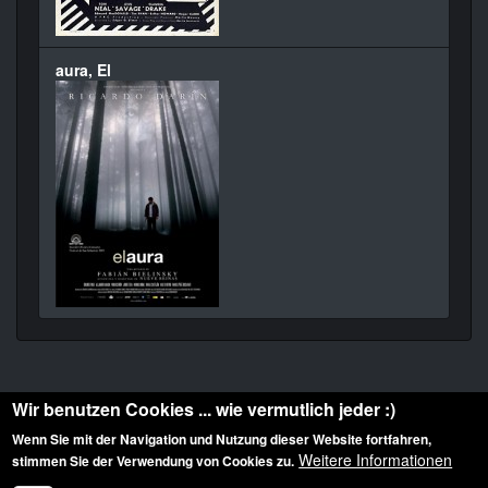
aura, El
Wir benutzen Cookies ... wie vermutlich jeder :)
Wenn Sie mit der Navigation und Nutzung dieser Website fortfahren,
Weitere Informationen
stimmen Sie der Verwendung von Cookies zu.
Diese Website ist urheberrechtlich geschützt: © 2010-2026 der Film Noir de. Alle
Rechte vorbehalten.