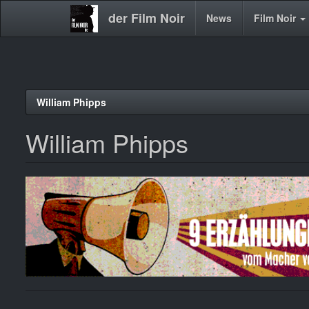
der Film Noir
Main
News
Film Noir
navigation
Direkt
William Phipps
zum
Inhalt
William Phipps