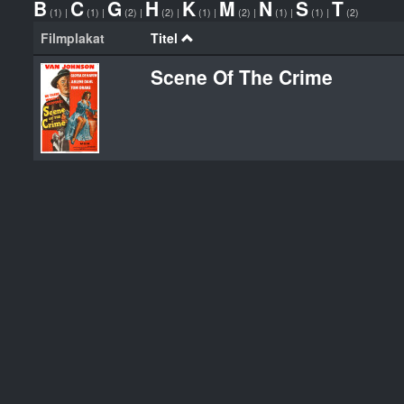
B
C
G
H
K
M
N
S
T
(1)
|
(1)
|
(2)
|
(2)
|
(1)
|
(2)
|
(1)
|
(1)
|
(2)
Filmplakat
Titel
Scene Of The Crime