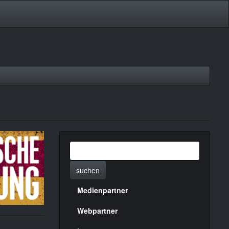
suchen
Medienpartner
Menülinks
rechte
Webpartner