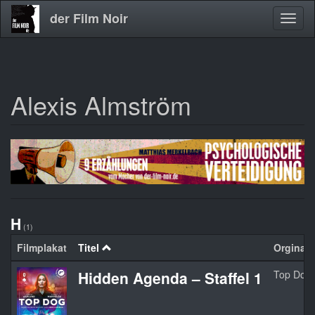
der Film Noir
Navig
aktivi
Alexis Almström
Direkt
zum
Inhalt
H
(1)
Filmplakat
Titel
Orginalti
Hidden Agenda – Staffel 1
Top Dog