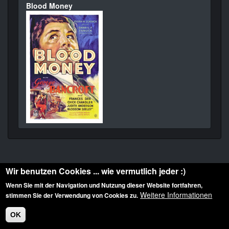
Blood Money
Wir benutzen Cookies ... wie vermutlich jeder :)
Wenn Sie mit der Navigation und Nutzung dieser Website fortfahren,
Weitere Informationen
stimmen Sie der Verwendung von Cookies zu.
Diese Website ist urheberrechtlich geschützt: © 2010-2026 der Film Noir de. Alle
Rechte vorbehalten.
OK