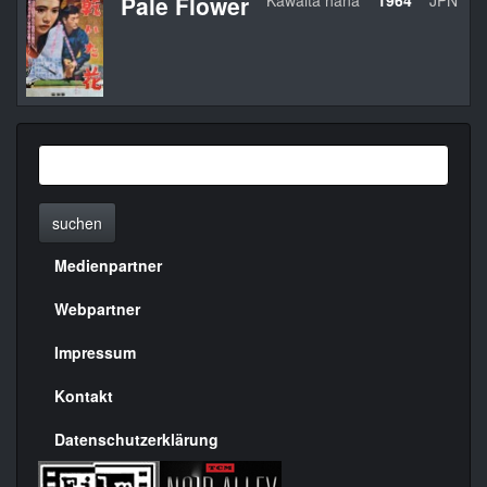
Pale Flower
Kawaita hana
1964
JPN
suchen
Medienpartner
Menülinks
rechte
Webpartner
Seite
Impressum
Kontakt
Datenschutzerklärung