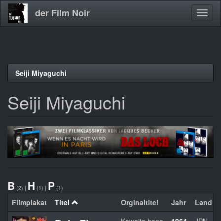
der Film Noir
Navig
aktivi
Direkt
Seiji Miyaguchi
zum
Inhalt
Seiji Miyaguchi
B
H
P
(2)
|
(1)
|
(1)
Filmplakat
Titel
Orginaltitel
Jahr
Land