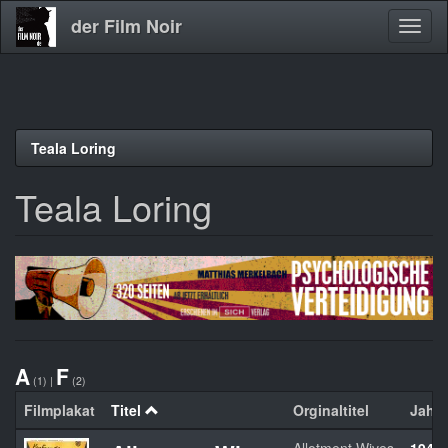
der Film Noir
Navig
aktivi
Direkt
Teala Loring
zum
Inhalt
Teala Loring
A
F
(1)
|
(2)
Filmplakat
Titel
Orginaltitel
Jahr