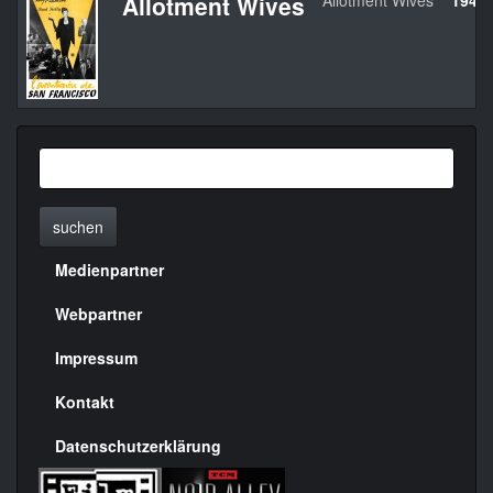
Allotment Wives
Allotment Wives
1945
suchen
Medienpartner
Menülinks
rechte
Webpartner
Seite
Impressum
Kontakt
Datenschutzerklärung