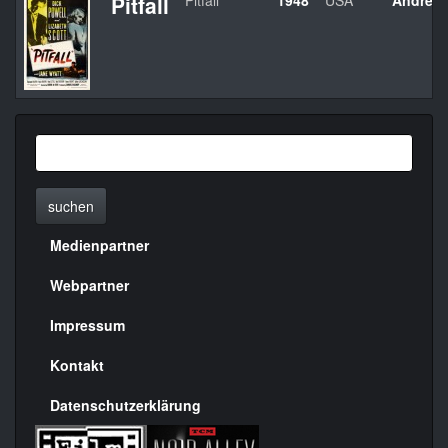
Pitfall
Pitfall
1948
USA
André D
suchen
Medienpartner
Menülinks
rechte
Webpartner
Seite
Impressum
Kontakt
Datenschutzerklärung