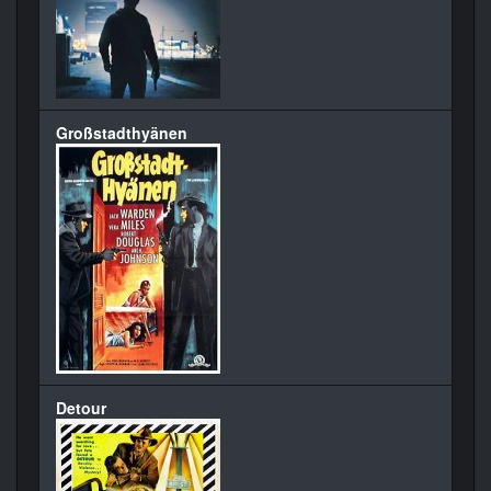
Großstadthyänen
Detour