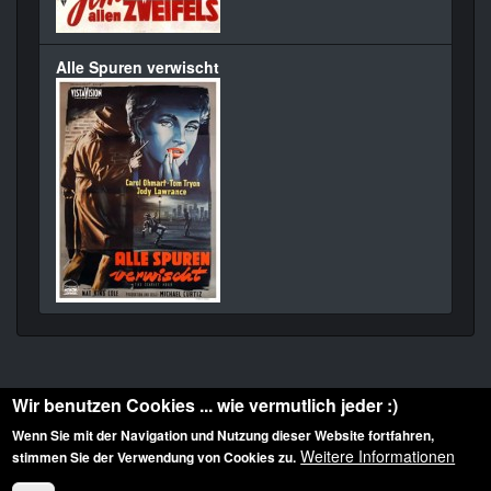
Alle Spuren verwischt
Wir benutzen Cookies ... wie vermutlich jeder :)
Wenn Sie mit der Navigation und Nutzung dieser Website fortfahren,
Weitere Informationen
stimmen Sie der Verwendung von Cookies zu.
Diese Website ist urheberrechtlich geschützt: © 2010-2026 der Film Noir de. Alle
Rechte vorbehalten.