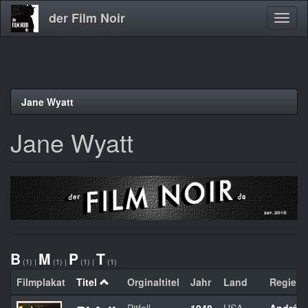
der Film Noir
Navig
aktivi
Direkt
Jane Wyatt
zum
Inhalt
Jane Wyatt
B
M
P
T
(1)
|
(1)
|
(1)
|
(1)
Filmplakat
Titel
Orginaltitel
Jahr
Land
Regie