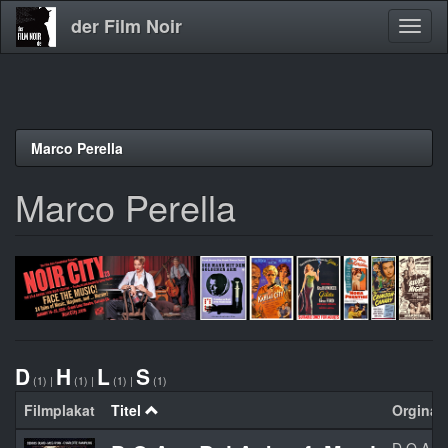
der Film Noir
Navig
aktivi
Direkt
Marco Perella
zum
Inhalt
Marco Perella
D
H
L
S
(1)
|
(1)
|
(1)
|
(1)
Filmplakat
Titel
Orginalt