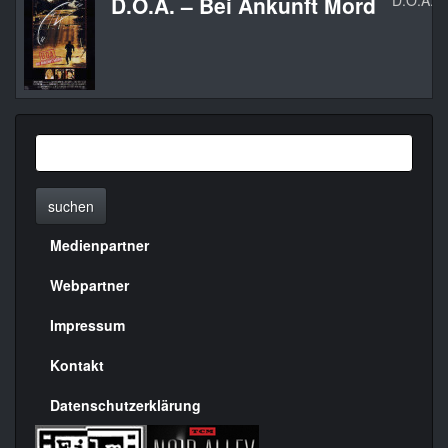
D.O.A. – Bei Ankunft Mord
D.O.A.
suchen
Medienpartner
Menülinks
rechte
Webpartner
Seite
Impressum
Kontakt
Datenschutzerklärung