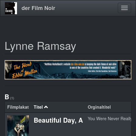
der Film Noir
Navig
aktivi
Lynne Ramsay
Direkt
zum
Inhalt
B
(1)
Filmplakat
Titel
Orginaltitel
Beautiful Day, A
You Were Never Really 