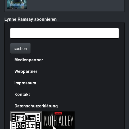
Lynne Ramsay abonnieren
suchen
Medienpartner
Menülinks
rechte
Webpartner
Seite
Impressum
Kontakt
Datenschutzerklärung