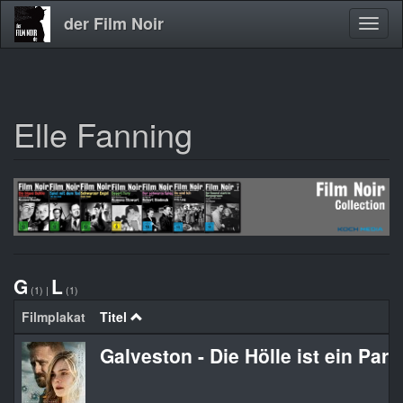
der Film Noir
Navig
aktivi
Elle Fanning
Direkt
zum
Inhalt
G
L
(1)
|
(1)
Filmplakat
Titel
Galveston - Die Hölle ist ein Para