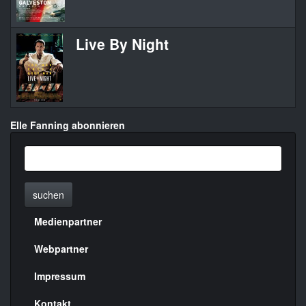
Live By Night
Elle Fanning abonnieren
suchen
Medienpartner
Menülinks
rechte
Webpartner
Seite
Impressum
Kontakt